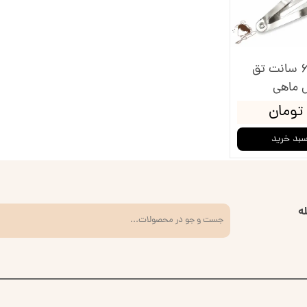
اره دوزی
وارنیش و حل
ظم دهنده
چسب
گیره خام 6.5 سانت تق
وزنی
قلمو
 ماهی
پالت نقاش
سبد خرید
پودر مخم
ه