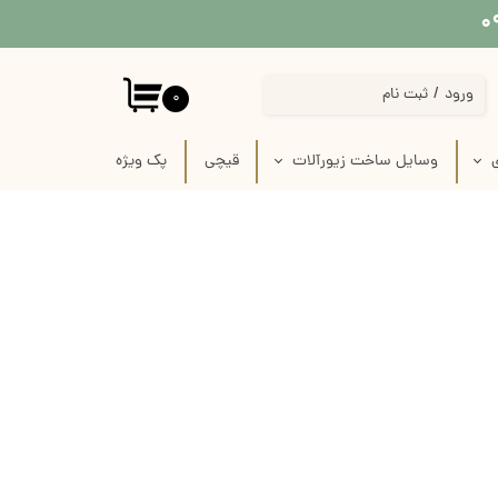
ورود
/
ثبت نام
۰
حساب کاربری من
ی
وسایل ساخت زیورآلات
قیچی
پک‌‌ ویژه
تغییر گذر واژه
 پارچه
استیکر برجسته قاب موبایل
سفارشات
 لینو
پیکسل سرامیکی فانتزی
خروج از حساب کاربری
ازی
قاب خام زیورآلات
رفیس
وسایل ساخت زیورآلات گلدوزی
ک
وسایل ساخت گل سر
زنجیر