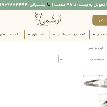
تحویل به پست: تا ۴۸ ساعت |
پشتیبانی: ۰۹۹۳۱۷۷۴۴۹۲
📞​​​​​​​
ستجو
ه دوزی
کاموا و وسایل بافتنی
سایر لوازم
رنگ و ابزار هنر
اره دوزی
عروسک بافتنی
طرح کوبلن
لوازم نقاشی روی
گیره تق تقی
ماره دوزی
کاموا
نخ خیاطی
لوازم چاپ دستی
مرتبط‌ترین
اره دوزی
میل بافتنی
متر خیاطی
وسایل شمع س
ماره دوزی
قلاب بافتنی
رنگ مولتی سو
ره دوزی
منگوله ساز
رنگ اکریلی
اره دوزی
رنگ پارچه
 طرح روی پارچه
مدیوم