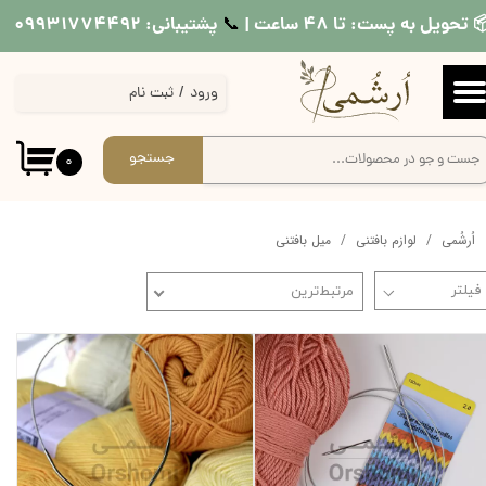
 تحویل به پست: تا ۴۸ ساعت |
پشتیبانی: ۰۹۹۳۱۷۷۴۴۹۲
📞​​​​​​​
حساب کاربری من
ورود
/
ثبت نام
تغییر گذر واژه
سفارشات
جستجو
۰
خروج از حساب کاربری
اُرشُمی
لوازم بافتنی
میل بافتنی
مرتبط‌ترین