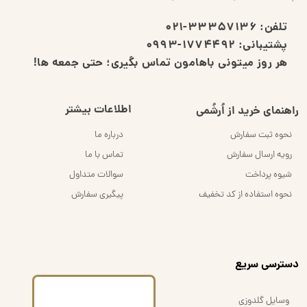
تلفن:
33357136-021
پشتیبانی:
1774492-0993
هر روز میتونی باهامون تماس بگیری؛ حتی جمعه ها!
اطلاعات بیشتر
راهنمای خرید از اُرشُمی
نحوه ثبت سفارش
درباره ما
رویه ارسال سفارش
تماس با ما
شیوه پرداخت
سوالات متداول
نحوه استفاده از کد تخفیف
پیگیری سفارش
​دسترسی سریع
وسایل گلدوزی