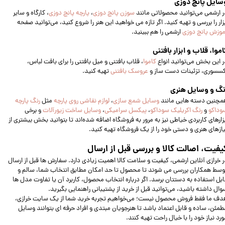
سایل پانچ دوزی
ر ارشمی می‌توانید محصولاتی مانند
سوزن پانچ دوزی
،
پارچه پانچ دوزی
، کارگاه و سایر
زار را بررسی و تهیه کنید. اگر تازه می‌ خواهید این هنر را شروع کنید، می‌توانید صفحه
موزش پانچ دوزی
ارشمی را هم ببینید.
اموا، قلاب و ابزار بافتنی
ر این بخش می‌توانید انواع
کاموا
، قلاب بافتنی و میل بافتنی را برای بافت لباس،
کسسوری، تزئینات دست‌ ساز و
عروسک بافتنی
تهیه کنید.
نگ و وسایل هنری
مچنین دسته‌ هایی مانند
وسایل شمع سازی
،
لوازم نقاشی روی پارچه
مثل
رنگ پارچه
وداکو
و
رنگ اکریلیک سوداکو
،
پیکسل سرامیکی
،
وسایل ساخت زیورآلات
و برخی
بزارهای کاربردی خیاطی نیز به مرور به فروشگاه اضافه شده‌اند تا بتوانید بخش بیشتری از
یازهای هنری و دستی خود را از یک فروشگاه تهیه کنید.
یفیت، اصالت کالا و بررسی قبل از ارسال
ر خرازی آنلاین ارشمی، کیفیت و سلامت کالا اهمیت زیادی دارد. سفارش‌ ها قبل از ارسال
وسط همکاران بررسی می‌ شوند تا محصول تا حد امکان مطابق انتخاب شما، سالم و
ابل استفاده به دستتان برسد. اگر درباره انتخاب محصول، کاربرد آن یا تفاوت مدل‌ ها
وال داشته باشید، می‌توانید قبل از خرید از پشتیبانی راهنمایی بگیرید.
دف ما فقط فروش محصول نیست؛ می‌خواهیم تجربه خرید شما از یک سایت خرازی،
طمئن، ساده و قابل اعتماد باشد تا هنرجویان مبتدی و افراد حرفه‌ ای بتوانند وسایل
ورد نیاز خود را با خیال راحت تهیه کنند.