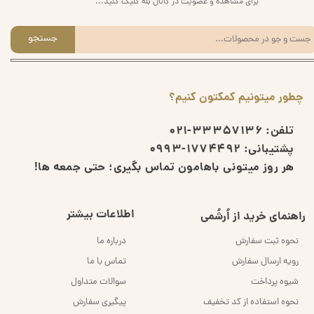
برای مشاهده و عضویت در کانال بله کلیک کنید...
جستجو
چطور میتونیم کمکتون کنیم؟
تلفن:
33357136-021
پشتیبانی:
1774492-0993
هر روز میتونی باهامون تماس بگیری؛ حتی جمعه ها!
اطلاعات بیشتر
راهنمای خرید از اُرشُمی
نحوه ثبت سفارش
درباره ما
رویه ارسال سفارش
تماس با ما
شیوه پرداخت
سوالات متداول
نحوه استفاده از کد تخفیف
پیگیری سفارش