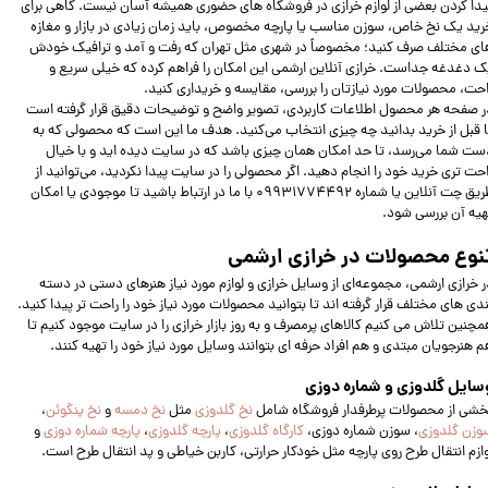
یدا کردن بعضی از لوازم خرازی در فروشگاه‌ های حضوری همیشه آسان نیست. گاهی برای
رید یک نخ خاص، سوزن مناسب یا پارچه مخصوص، باید زمان زیادی در بازار و مغازه‌
ای مختلف صرف کنید؛ مخصوصاً در شهری مثل تهران که رفت‌ و آمد و ترافیک خودش
ک دغدغه جداست. خرازی آنلاین ارشمی این امکان را فراهم کرده که خیلی سریع و
احت، محصولات مورد نیازتان را بررسی، مقایسه و خریداری کنید.
ر صفحه هر محصول اطلاعات کاربردی، تصویر واضح و توضیحات دقیق قرار گرفته است
ا قبل از خرید بدانید چه چیزی انتخاب می‌کنید. هدف ما این است که محصولی که به
ست شما می‌رسد، تا حد امکان همان چیزی باشد که در سایت دیده‌ اید و با خیال
احت‌ تری خرید خود را انجام دهید. اگر محصولی را در سایت پیدا نکردید، می‌توانید از
طریق چت آنلاین یا شماره 09931774492 با ما در ارتباط باشید تا موجودی یا امکان
هیه آن بررسی شود.
نوع محصولات در خرازی ارشمی
ر خرازی ارشمی، مجموعه‌ای از وسایل خرازی و لوازم مورد نیاز هنرهای دستی در دسته‌
ندی‌ های مختلف قرار گرفته‌ اند تا بتوانید محصولات مورد نیاز خود را راحت‌ تر پیدا کنید.
مچنین تلاش می کنیم کالاهای پرمصرف و به‌ روز بازار خرازی را در سایت موجود کنیم تا
م هنرجویان مبتدی و هم افراد حرفه‌ ای بتوانند وسایل مورد نیاز خود را تهیه کنند.
سایل گلدوزی و شماره دوزی
خشی از محصولات پرطرفدار فروشگاه شامل
نخ گلدوزی
مثل
نخ دمسه
و
نخ پنگوئن
،
وزن گلدوزی
، سوزن شماره دوزی،
کارگاه گلدوزی
،
پارچه گلدوزی
،
پارچه شماره دوزی
و
وازم انتقال طرح روی پارچه مثل خودکار حرارتی، کاربن خیاطی و پد انتقال طرح است.