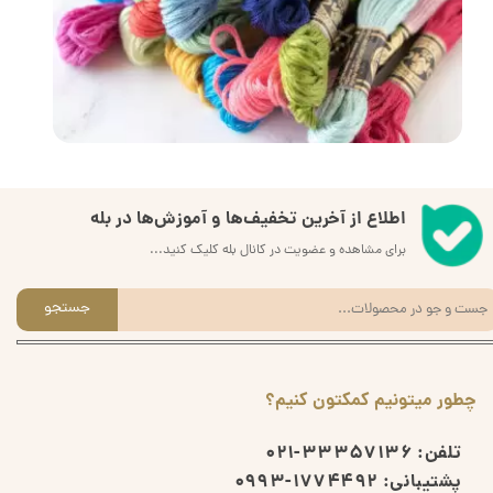
اطلاع از آخرین تخفیف‌ها و آموزش‌ها در بله
برای مشاهده و عضویت در کانال بله کلیک کنید...
جستجو
چطور میتونیم کمکتون کنیم؟
تلفن:
33357136-021
پشتیبانی:
1774492-0993