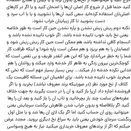
خرج کنید و میخواهید از نخ‌های بدون برند و یا چینی و هندی استفاده
کنید حتما قبل از شروع کار اصلی ان‌ها را امتحان کنید و یا اگر در کارهای
اصلی‌تان استفاده کرده‌اید سعی کنید آن‌ها را نشویید و یا با آب سرد و
دست بشویید تا کار زیبایتان خراب نشود.
نکته دوم ریش ریش نشدن و پاره نشدن حین کار است به طور خلاصه
یعنی نخ باید خوب تابیده شده باشد. اگر خوب تابیده نشده باشد و
انسجام کافی نداشته باشد هم ممکن است حین کار ریش ریش شود و
اعصابتان را به هم بریزد و هم ممکن است پاره شود! و اینکه ظرافت کار
ما را به خطر می‌اندازد چرا که این هنر آنقدر ظریف و بی نقص است که
کوچک‌ترین بیرون زدگی به ظاهر کار خدشه وارد میکند و روانتان را هم
دایی نکرده خدشه دار میکند... پس بسیار بسیار مهم است که نخی که
میخرید خوب تابیده شده باشد. برای اطمینان این مسئله کافیست یک
کلاف از نخ مورد نظر (در صورتیکه برند معروف نباشد) بخرید و یا اگر
فروشنده اجازه داد آن‌را باز کنید و آن را در دست بگیرید به جهت خلاف
عقربه‌های ساعت چند بار بچرخانید و تاب آن را باز کنید و بعد ان را رها
کنید اگر بلافاصله و بدون خراب شدن ظاهرش برگشت سرجایش یعنی
میتوانید روی آن حساب کنید اما اگر یک لای آن رها شد و یا مثل اول
رنگشت سرجای خودش یعنی باید به سراغ نخ دیگری بروید. مجدد عرض
میکنم که اگر از برندهای معروف خریداری میکنید نیاز به هیچ وسواسی