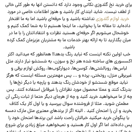
رای خرید نخ گلدوزی نکاتی وجود دارد که دانستن انها به طور کلی خالی
از لطف نیست. شاید ابتدای کار باشید و هنوز اطلاعات خاصی در مورد
خرید لوازم گلدوزی
نداشته باشید و یا حرفه‌ای باشید اما به ما افتخار
داده‌اید تا مقاله ما را بخوانید، ما اینجا هستیم تا به شما کمک کنیم و
خوشحال میشویم اگر حرفه‌ای هستید نظرات و انتقاداتتان را با ما در
میان بگذارید تا به ارائه بهتر خدمات ما به مشتریان عزیزمان کمک کرده
باشید.
خب اولین نکته اینست که نباید رنگ بدهد!! همانطور که میدانید اکثر
اکسسوری های ساخته شده هنر نخ و سوزن، به شستشو نیاز دارند مثل
لباس‌ها، روبالشتی‌ها، کوسن‌ها، دیوارکوب‌ها، روکش لوازم برقی و
غیربرقی منزل، روتختی، پرده و ... پس مهمترین مسئله اینست که هرگز
نباید موقع شستشو از خودشان رنگ بدهند و پارچه یا دیگر نخ‌ها را
بدرنگ کنند و عملا محصول مورد نظراتان را غیرقابل استفاده کنند. پس
ه از ما میخواهید خرید کنید و چه از هرجای دیگر حتما از ثبات رنگی آن
مطمئن شوید. مثلا از فروشنده سوال بپرسید و یا اول کار یک کلاف
خرید و آن را امتحان کنید . البته اگر از برند‌های معتبری مثل مارک دمسه
یا پنگوئن خرید میکنید خیالتان راحت باشد این برندها امتحان خود را
س داده‌اند اما اگر اول کار هستید و نمیخواهید مبلغ زیادی برای شروع