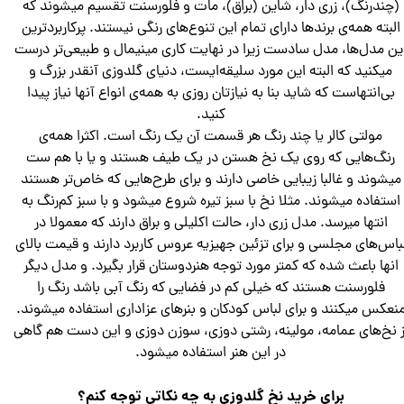
(چندرنگ)، زری دار، شاین (براق)، مات و فلورسنت تقسیم میشوند که
البته همه‌ی برند‌ها دارای تمام این تنوع‌های رنگی نیستند. پرکاربردترین
ین مدل‌ها، مدل سادست زیرا در نهایت کاری مینیمال و طبیعی‌تر درست
میکنید که البته این مورد سلیقه‌ایست، دنیای گلدوزی آنقدر بزرگ و
بی‌انتهاست که شاید بنا به نیازتان روزی به همه‌ی انواع آنها نیاز پیدا
کنید.
مولتی کالر یا چند رنگ هر قسمت آن یک رنگ است. اکثرا همه‌ی
رنگ‌هایی که روی یک نخ هستن در یک طیف هستند و یا با هم ست
میشوند و غالبا زیبایی خاصی دارند و برای طرح‌هایی که خاص‌تر هستند
استفاده میشوند. مثلا نخ با سبز تیره شروع میشود و با سبز کم‌رنگ به
انتها میرسد. مدل زری دار، حالت اکلیلی و براق دارند که معمولا در
باس‌های مجلسی و برای تزئین جهیزیه عروس کاربرد دارند و قیمت بالای
انها باعث شده که کمتر مورد توجه هنردوستان قرار بگیرد. و مدل دیگر
فلورسنت هستند که خیلی کم در فضایی که رنگ آبی باشد رنگ را
نعکس میکنند و برای لباس کودکان و بنر‌های عزاداری استفاده میشوند.
ز نخ‌های عمامه، مولینه، رشتی دوزی، سوزن دوزی و این دست هم گاهی
در این هنر استفاده میشود.
برای خرید نخ گلدوزی به چه نکاتی توجه کنم؟