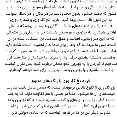
ز
خرازی آنلاین ارشمی
. بهترین قیمت نخ گلدوزی با دست و کیفیت عالی
کتان و ثبات رنگی و عدم آبرفت به همراه ارسال سریع پستی به سراسر
کشور که باعث میشود بدون محدودیت در هر مکان و هر لحظه بتوانید
به این تنوع بالا دست پیدا کنید. خرید نخ گلدوزی و شماره د‌وزی
همیشه یکی از دغدغه‌های بانوان و آقایان هنرمندی بوده که بدنبال
ارائه‌ی هنرشان، به بهترین نحو ممکن هستند چرا که اصلی‌ترین متریالی
که به این هنر زیبایی، اصالت و عمق میدهد، نخ استفاده شده در آن
است. پس ما میدانیم که چقدر برای شما حائز اهمیت است. شاید تازه
ه این هنر علاقه‌مند شده باشید و یا حرفه‌ای باشید در هر صورت کیفیت
و قیمت همیشه برایتان حرف اول را میزند، ما خودمان را کنار شما قرار
یدهیم تا نیازتان را به بهترین نحو ممکن برطرف کنیم پس نگران کیفیت
و قیمت نباشید زیرا بهترین و مناسبترین را برای شما فراهم کرده‌ایم.
خرید نخ گلدوزی با رنگ های متنوع
نخ‌ گلدوزی از تنوع بالایی برخوردار است، که همین عامل باعث تفاوت
قیمت‌های آن‌ها میشود. مثلا در جنس با هم تفاوت دارند که به چند
دسته کتان، پولیستر، پنبه‌ای و کنفی تقسیم میشوند که بهترین و به
صرفه‌ترین آن‌ها کتان است چرا که ظاهری زیبا و کیفیتی بادوام دارد.
تفاوت دیگر این نخ‌ها در ظاهر آنهاست که به ساده، مولتی کالر