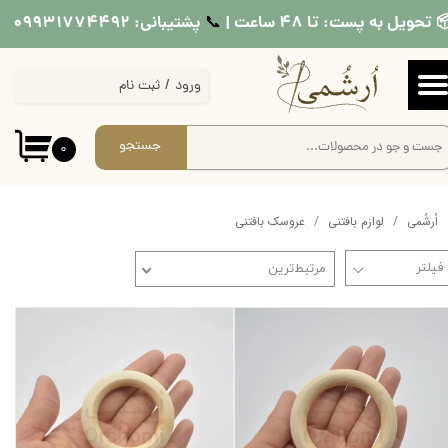
 تحویل به پست: تا ۴۸ ساعت |
پشتیبانی: ۰۹۹۳۱۷۷۴۴۹۲
📞​​​​​​​
حساب کاربری من
ورود
/
ثبت نام
تغییر گذر واژه
سفارشات
جستجو
۰
خروج از حساب کاربری
اُرشُمی
لوازم بافتنی
عروسک بافتنی
مرتبط‌ترین