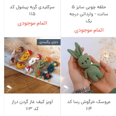
حلقه چوبی سایز 5
سرکلیدی گربه پیشول کد
سانت - وارداتی درجه
115
یک
اتمام موجودی
اتمام موجودی
دارای رنگبندی
عروسک خرگوش رسا کد
آویز کیف غاز گردن دراز
114
کد 113