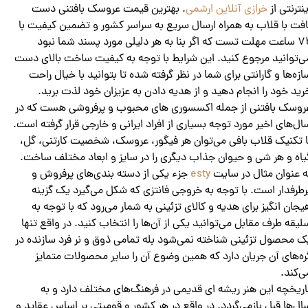
ینترنتی از
خرازی آنلاین ارشمی
. بهترین قیمت عروسک بافتنی دست
افت با قلاب به همراه ارسال سریع به سراسر کشور و تضمین کیفیت با
72 ساعت مهلت تست که اگر بنا به هر دلیلی مورد پسند شما نبود
ی‌توانید مرجوع کنید. این شرایط با توجه به کیفیت ساخت بالای دست
ازه‌ها و گارانتی برای شما در نظر گرفته شده تا بتوانید با خیال راحت
رید خود را انجام دهید و از هدیه دادن به عزیزان خود لذت برید.
روسک بافتنی از جمله اکسسوری های محبوب و پرفروشی هست که در
ال‌های اخیر مورد توجه بسیاری از افراد ایرانی و خارجی قرار گرفته است.
ا تکنیک قلاب بافی می‌توان هر فیگور، عروسک، شخصیت کارتنی، گل،
یاه و هر شی و حیوان جذاب دیگری را در سایز و ابعاد مختلف ساخت.
ه عنوان مثال در سایت
esty
جزء یکی از دسته بندی‌های پرفروش و
رطرفدار است. با توجه به خروجی فانتزی که شکل می‌گیرد یک گزینه
یجان انگیز برای هدیه و کالای تزئینی به شمار می‌رود که با توجه به
لیقه طرف مقابل می‌توانید یکی از آن‌ها را انتخاب کنید. در واقع تنها
ک محصول تزئینی شناخته نمی‌شود بله تمامی ذوق و نر فرد سازنده در
ره‌های آن جریان دارد که همین وضوع آن را سایر محصولات متمایز
ی‌کند.
اریخچه این هنر ریشه ای قدیمی در فرهنگ‌های مختلف دارد و به
ال‌ها قبل بازمی‌گردد. در واقع در هر کشور و قومیتی بر اساس عقاید و