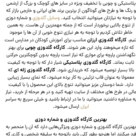
پلاستیکی و چوبی با تخفیف ویژه در سایز های کوچک و بزرگ از ارشمی
و رنگ ها و طرح های گوناگون از برترین برند های ایرانی و خارجی بازار که
ا توجه به نیازتان میتوانید انتخاب کنید.
وسایل گلدوزی
و شماره دوزی
از تنوع بالایی برخوردار است که از جمله مهمترین آن هاست. به همین
خاطر تلاش کردیم با توجه به هر نیازی تنوع خوبی از آن ها را موجود
کارگاه گلدوزی ارزان
نیم.
مناسب برای آموزش کودکان در مدارس است
کارگاه گلدوزی چوبی
که تازه میخوهند وارد این هنر شوند.
برای بهتر
نگهداشتن پارچه برای مواری که نیاز است پارچه بدون کوچکترین حرکتی
کارگاه گلدوزی پلاستیکی
ثابت بماند.
شیار دار که با توجه به کیفیت
کارگاه گلدوزی ژله ای
بالا بسیار توصیه میشود که خریداری شود.
که
معمولا به عنوان قاب تزئینی به کار برده میشود، که نمای بسیار زیبایی
دارد. شما دوستان عزیز میتوانید تنوع بالای این محصول را با کیفیت
الی در طرح های مختلف از سایت تهیه کنید و در هر مرحله از خرید، نیاز
ه مشاوره داشتید میتوانید با ما در ارتباط باشید و خیلی سریع به سراسر
ایران
ارسال میشود.
بهترین کارگاه گلدوزی و شماره دوزی
هترین کارگاه گلدوزی و شماره دوزی ویژگی‌هایی دارد که آن را منحصر به
رد میکنند اما هنرجو بطور کلی باید باتوجه به سلیقه شخصی و کاری که