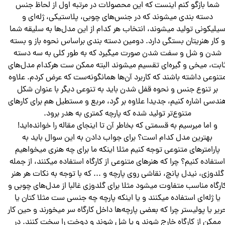
شما بازگو کنم اینست که این محصولات در مرتبه اول از لحاظ جنس
دسته بندی میشوند که در جنس‌های چوبی، پلاستیکی، ژله‌ای و
یلیکونی تولید میشوند، انتخاب هر کدام از این مدل‌ها به سلیقه شما
و کار هنریتان بستگی دارد. دومین دسته بندی براساس نحوه باز و بسته
شدن و شل و سفت شدن صورت میگیرد که به طور کلی به سه دسته
ابت، میخی و گیره‌ای تقسیم میشوند البته ممکن ست هرکدام مدل‌های
تنوعی داشته باشند که کاربرد آن‌ها همانگونه‌ست که عرض کردم. علاوه
بر تنوع جنس و نحوه قفل شدن باید به تنوعی دیگر با عنوان شکل
ندسی اشاره کنیم، جدیدا علاوه بر گرد، مربع و مستطیل هم برای کارهای
متنوع‌تر تولید شده که پارچه کمتری به هدر برود.
و اما میرسیم به قسمتی که بخاطر آن تا اینجای مقاله را خوانده‌اید!
بهترین مدل کدام است؟ برای جواب دادن به این سوال باید به
پارامتر‌های متنوعی توجه کنیم مثلا اینکه ما برای چه هنری میخواهیم
ستفاده کنیم؟ چرا که هنرهای متنوعی از کارگاه استفاده میکنند، از جمله
گلدوزی، نیدل پانچ، نقاشی روی پارچه و ... که با توجه به نکات هر هنر
ارگاه مناسب متفاوت میشود مثلا برای گلدوزی غالبا از‌ مدل‌های چوبی و
یا ژله‌ای استفاده میکنند و یا اینکه پارچه چه جنسی ست مثلا کتان یا
ریر یا پولیستر چرا که بعضی پارچه‌ها داخل کارگاه سر میخورند و حین کار
ممکن از کارگاه خارج شوند و یا شل شوند و دوخت را سخت کنند. در