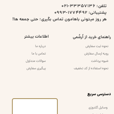
تلفن:
33357136-021
پشتیبانی:
1774492-0993
هر روز میتونی باهامون تماس بگیری؛ حتی جمعه ها!
اطلاعات بیشتر
راهنمای خرید از اُرشُمی
نحوه ثبت سفارش
درباره ما
رویه ارسال سفارش
تماس با ما
شیوه پرداخت
سوالات متداول
نحوه استفاده از کد تخفیف
پیگیری سفارش
​دسترسی سریع
وسایل گلدوزی