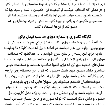
تیجه بهتر است با توجه به هدفی که دارید نوع مناسبتان را انتخاب کنید
 هر مدلی که انتخاب میکنید از کیفیت آن اطمینان داشته باشید چرا که
کیفیت پایین باعث خراب شدن زودهنگام این وسیله میشود اما اگر
محصولی باکیفیت و بادوام تهیه کنید مطمئن باشید نوه‌هایتان هم
میتوانند از آن‌ها استفاده کنند.
کارگاه گلدوزی و شماره دوزی مناسب نیدل پانچ
کارگاه گلدوزی و شماره دوزی مناسب نیدل پانچ هم هست و یکی از
روری‌ترین لوازم این هنر میباشد در ادامه دلیل اهمیت کارگاه نگهدارنده
پارچه برای این رشته را برایتان شرح خواهم داد. همانطور که میدانید
وزن‌های نیدل پانچ از خیاطی و گلدوزی ضخامت بیشتری دارند خصوصا
مدل‌های ضخیم دوز آن که برای کاموا مناسب هستند و ضخامت خیلی
بیشتری دارند همین مورد باعث میشود که کار با این دستگاه روی پارچه
بدون کارگاه مشکل باشد برای مثال پارچه مدام از دستتان در میرود و یا
دوخت‌هایتان نامنظم میشوند زیرا سوراخ‌هایی که روی پارچه‌های
مخصوص ایجاد میکند از بافت پارچه بزرگتر هستند و پارچه باید دربرابر
آن‌ها مقاوم باشد و این مشکل تنها با انتخاب یک مدل کاربردی حل
یشود و دلیل دیگر اینست که نوک سوزن‌های پانچ بسیار حساس است
و نباید به سطح میز یا زمین برخورد کند چون باعث شکستن آن میشود