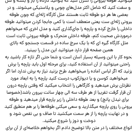
یتوانید طوقه بیرونی را کنترل کنید که بتوانید کارگاه را باز و بسته و شل
و سفت کنید که شامل اکثر مدل‌های چوبی و پلاستیکی میشوند. و در
بعضی ها هر دو طوقه ثابت هستند مثل کارگاه‌ ژله‌ای که چون طوقه
یرونی ژله‌ای ست یعنی منعطف است با کمی جابجا کردن میتوانید طوقه‌
داخلی را خارج کرده و پارچه را جای‌گذاری کنید و مدل اخری که میخواهم
درموردش صحبت کنم، طوقه داخلی متحرک و طوقه بیرونی ثابت است
مثل کارگاه‌ گیره‌ ای که با یک سرچ ساده در قسمت جستجو که بالای
همین صفحه قرار دارد میتوانید این مدل را ببینید.‌
حوه کار با این وسیله بسیار آسان است و شما حتی اگر تازه کار باشید به
راحتی میتوانید از آن استفاده کنید، برای مرحله اول باید پارچه را برش
زنید که اگر لباس آماده را میخواهید طرح بزنید نیاز به برش ندارد اما اگر
میخواهید کوسن و یا دیوارکوب درست کنید پارچه را به ابعاد مورد
نظرتان برش میدهید و کارگاهی را انتخاب میکنید که وقتی پارچه درون
آن قرار گرفت تقریبا از هر طرف سه الی چهار سانت بیرون باشد(خصوصا
برای نیدل پانچ) و بعد طوقه داخلی را زیر پارچه قرار میدهید و طوقه
یرونی را روی پارچه میگذارید و سعی میکنی طوقه‌ها را بر هم منطبق کنید
و در نهایت پارچه را از هر سمت میکشید تا صاف و بی نقص شود و
دوخت و دوز را شروع میکنید.
نواع مختلف را در متن بالا توضیح دادم اگر بخواهم خلاصه‌ای از آن برای