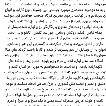
میخواهد انجام دهد مدل مناسب خود را بیابد و استفاده کند. اما ابتدا
باید به توضیح مختصری درمورد چیستی این وسیله، نوع کارکرد و انواع
ن بپردازیم و در نهایت درمورد بهترین کارگاه صحبت خواهیم کرد. دوخت
و دوزهای روی پارچه از دیرباز در کشور عزیزمان رواج داشته و بانوان
هنرمند ایرانی دوخت‌های متنوع و رنگارنگی روی لوازم شخصیشان از
جمله لباس ،کیف، روکش وسایل، جوراب، کفش، تابلو و ... ایجاد
میکردند و گاها به قیمت‌های گزاف میفروختند و حتی تجار آن‌ها را به
خارج از کشور میبردند و صادر میکردند. با گسترش این هنر و علاقه‌ی
انوان به آن وسایل آن هم پیشرفته‌تر شده و کار را راحتتر‌ کردند برای مثال
سوزن‌ها با سایز متفاوت تولید شد، پارچه‌ها مرغوب‌تر شد و لوازمی هم
اضافه شد مثل لوازم انتقال طرح روی پارچه، شابلون‌ها و حلقه های
نگهدارنده پارچه. و در اینجا ما میخواهیم به مورد آخر اشاره کنیم و
وضیح بدهیم، همانطور که از اسمش مشخص است برای محکم و ثابت
نگهداشتن پارچه کاربرد دارد. اگر از کارگاه استفاده کنید خروجی کار زیبا،
دقیق و تمیز و مرتب مثل گلدوزی با چرخ خیاطی ایجاد میکنید و توجه
مه را جلب میکنید چرا که تمیز زدن یک طرح همیشه الویت دارید. این
حصولات از دو طوقه ساخته شده‌اند که در بعضی مدل‌ها طوقه داخلی
ثابت و طوقه خارجی متحرک است یعنی با یک میخ و یا میخ و اهرم