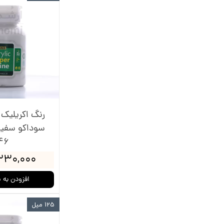
رنگ اکریلیک
سوداکو سفی
46
۳۳۰,۰۰۰ توما
افزودن به 
125 میل