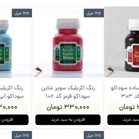
125 میل
125 میل
اره دوزی
وارنیش و حل
ظم دهنده
چسب
وزنی
قلمو
پالت نقاش
پودر مخم
ساده سوداکو
رنگ اکریلیک سوپر شاین
رنگ اکریل
303
سوداکو قرمز کد 106
سوداکو آبی 
ن
۳۳۰,۰۰۰ تومان
۳۳۰,۰۰۰ ت
سبد خرید
افزودن به سبد خرید
افزودن 
125 میل
125 میل