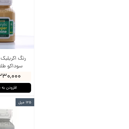
رنگ اکریلیک
سوداکو طلایی
۳۳۰,۰۰۰ توما
افزودن به 
125 میل