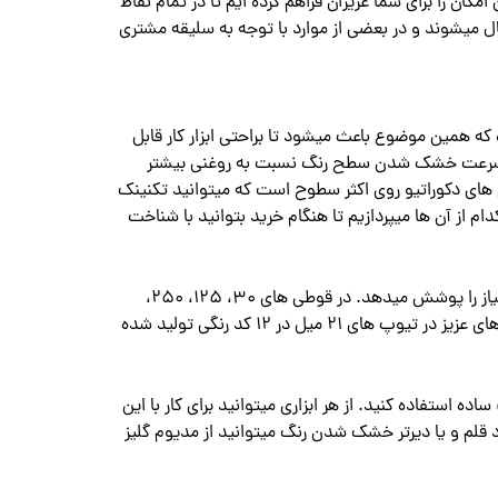
مکان را برای شما عزیزان فراهم کرده ایم تا در تمام نقاط
ل میشوند و در بعضی از موارد با توجه به سلیقه مشتری
که همین موضوع باعث میشود تا براحتی ابزار کار قابل
ت. سرعت خشک شدن سطح رنگ نسبت به روغنی بیشتر
 های دکوراتیو روی اکثر سطوح است که میتوانید تکنینک
 از آن ها میپردازیم تا هنگام خرید بتوانید با شناخت
: در یک پالت متنوع 39 رنگی عرضه شده است که تمامی رنگ های اصلی را شامل میشود. و به خوبی فضاهای مورد نیاز را پوشش میدهد. در قوطی های 30، 125، 250،
500 و 1000 گرمی بسته بندی شده اند که با توجه به نیاز خودتان میتوانید تهیه کنید. به تازگی برای سهولت در استفاده شما هنرجو های عزیز در تیوپ های 21 میل در 12 کد رنگی تولید شده
ساده استفاده کنید. از هر ابزاری میتوانید برای کار با این
د قلم و یا دیرتر خشک شدن رنگ میتوانید از مدیوم گلیز