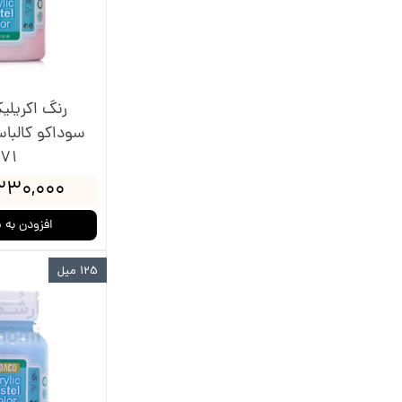
رنگ اکریلی
سوداکو کالبا
71
۳۳۰,۰۰۰ توما
افزودن به 
125 میل