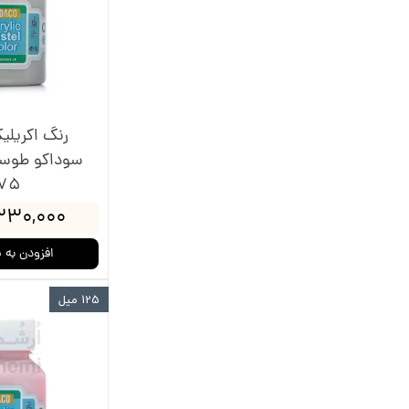
رنگ اکریلی
سوداکو طوس
75
۳۳۰,۰۰۰ توما
افزودن به 
125 میل