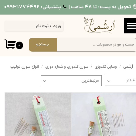
 تحویل به پست: تا ۴۸ ساعت |
پشتیبانی: ۰۹۹۳۱۷۷۴۴۹۲
📞​​​​​​​
حساب کاربری من
ورود
/
ثبت نام
تغییر گذر واژه
سفارشات
جستجو
۰
خروج از حساب کاربری
اُرشُمی
وسایل گلدوزی
سوزن گلدوزی و شماره دوزی
انواع سوزن تولیپ
مرتبط‌ترین