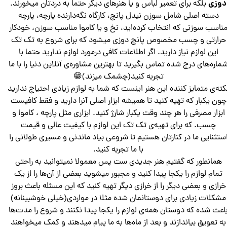
دوزی
بلکه برای تعمیر لباس و یا هنرهای دیگر حتما به دردتان میخورند.
دسته اصلی شامل سوزن نیدل پانچ، کارگاه نگه‌دارنده پارچه، پارچه
ناسب سوزنی که انتخاب کرده‌اید، نخ و یا کاموا مناسب سوزن، خودکار
حرارتی و چسب مخصوص پانچ دوزی میشود که برای شروع به تک تک
این لوازم نیاز دارید. اگر اطلاعات کافی درمورد لوازم ندارید حتما با
ماره‌های درج شده تماس بگیرید تا بهترین مشاوره‌ی آنلاین دنیا را با ما
تجربه کنید(چشمک میزند)😁
کته‌ی متمایز کننده این هنر اینست که شما به لوازم زیادی احتیاج ندارید
چون یکبار که تهیه کنید تا همیشه ابزار اصلی آنرا دارید و فقط کافیست
ابزار مصرفی را هر چند وقت یکبار شارژ کنید. ابزاری مثل پارچه ، کاموا و
چسب. که برای تهیه‌ی تک تک این لوازم با کیفیت عالی و قیمت
ستثنایی ما در کنارتان هستیم تا شروعی بیاد ماندنی و مسیری طولانی را
با ما تجربه کنید.
همانطور که گفتیم هنر جدیدی ست پس معمولا نمیتوانید به راحتی
تمام لوازم را یکجا پیدا کنید و مجبور میشوید بعضی از آن‌ها را از یک
خرازی و بعضی دیگر را از خرازی دیگر تهیه کنید که این مسئله باعث بروز
مشکلات زیادی برای دوستانمان شده مثلا در مواردی(خیلی خوشبینانه)
اعث شده که دوستان همه‌ی لوازم را یکجا پیدا نکنند و شروع را مدت‌ها
به تعویق بیاندازند و بعد از ماه‌ها به ما پیام میدهند و کمک میخواهند