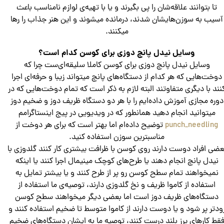
تا بتوانند علاقه‌شان را پی بگیرند و یا با تهیه‌ی لوازم نامناسب باعث
آسیب به سوزن‌هایشان شدند، درمانده میشوند و این هنر جذاب را رها
میکنند.
وسایل نیدل پانچ دوزی برای کوسن کدام است؟
وسایل نیدل پانچ دوزی برای کوسن کاملا سلیقه‌ای‌ست چرا که
دوخت‌هایی که هر کدام از دستگاه‌های پانچ میتواند زیبا و حرفه‌ای اجرا
نند با دیگری متفاوتند البته لازم به ذکر است که تمام دوخت‌هایی که در
دوره مجازی آموزش داده‌ایم را با هر دو دستگاه ظریف دوز و ضخیم دوز
میتوانید انجام دهید همانطور که در ویدیو‌یی در پیج اینستاگرامم
punch_needling
توضیح داده‌ام اما بهتر است که برای هر دوخت از
مناسبترین سوزن استفاده کنید.
عضی افراد دوست دارند روی کوسن با ظرافت بیشتری کار کنند گلدوزی با
نیدل پانچ انجام دهند یا طرح‌های کوچک مینیمال اجرا کنند یا اینکه
نمیخواهند تمام سطح کوسن رو پر از طرح کنند و یا بیشتر تمایل به
استفاده از کاموا ظریف و نخ گلدوزی دارند، توصیه‌ی ما استفاده از
دستگاه‌های ظریف دوز است اما بعضی دیگر میخواهند سطح کوسن
ودتر پر شود و یا دوست دارند از کاموا متوسط تا ضخیم استفاده کنند و
قط کارهای پرز بلند درست کنند، توصیه ما به ایشان دستگاه‌های ضخیم