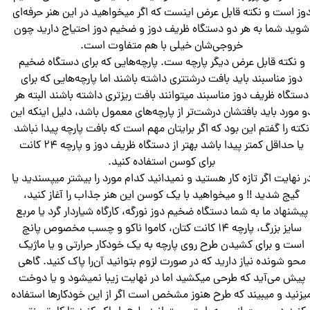
وز است و نکته قابل عرض اینست که اگر میخواهید در این هنر حرفه‌ای
شوید شما به هر دو دستگاه ظریف دوز و ضخیم دوز احتیاج دارید چون
خروجی‌شان خیلی با هم متفاوت است.
و نکته قابل عرض دیگر پارچه ست. پارچه‌هایی که برای دستگاه ضخیم
دوز مناسبند باید بافت درشتتری داشته باشند اما پارچه‌هایی که برای
دستگاه ظریف دوز مناسبند میتوانند بافت ریزتری داشته باشند البته هر
و مورد باید بافتشان درشت‌تر از پارچه‌های معمول باشد، دلیل اینکه این
نکته را گفتم این بود که اگر برایتان مهم است که بافت پارچه پیدا نباشد
یا حداقل کمتر پیدا باشد بهتر از دستگاه ظریف دوز و پارچه ۲۴ کانت
برای کوسن استفاده کنید.
ر نهایت اگر تازه کار هستید و نمیدانید کدام مورد را بیشتر میپسندید یا
گیج شدید !! و میخواهید با یک کوسن این‌ هنر جذاب را آغاز کنید،
پیشنهاد ما به شما دستگاه ضخیم دوز نورگه، کارگاه شیاردار گرد یا مربع
سایز بزرگ، پارچه ۱۴ کانت کتان، کاموا ناکو و چسب مخصوص پانچ
است و برای کشیدن طرح روی پارچه به یک خودکار حرارتی و یا ماژیک
محو شونده نیاز دارید که در صورت لزوم بتوانید آن‌را پاک کنید. گاهی
پیش می‌آید که طرحی میکشید اما در نهایت زیبا نمیشود و یا دوخت
یزنید و میبیند که طرح هنوز مشخص است اگر از این خودکارها استفاده