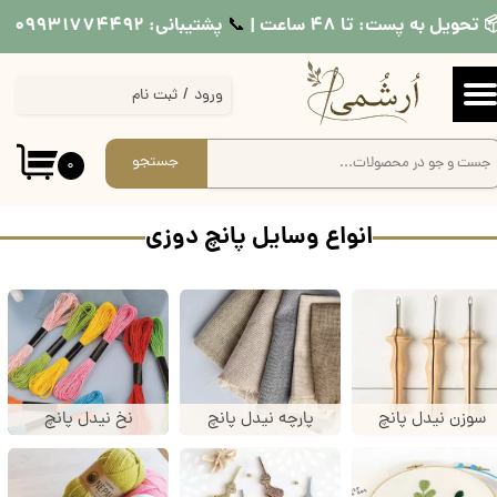
 تحویل به پست: تا ۴۸ ساعت |
پشتیبانی: ۰۹۹۳۱۷۷۴۴۹۲
📞​​​​​​​
حساب کاربری من
ورود
/
ثبت نام
تغییر گذر واژه
سفارشات
جستجو
۰
خروج از حساب کاربری
انواع وسایل پانچ دوزی
سوزن نیدل پانچ
پارچه نیدل پانچ
نخ نیدل پانچ