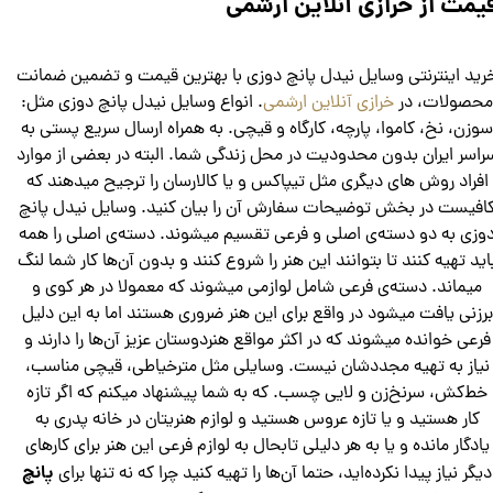
یمت از خرازی آنلاین ارشمی
رید اینترنتی وسایل نیدل پانچ دوزی با بهترین قیمت و تضمین ضمانت
حصولات، در
خرازی آنلاین ارشمی
. انواع وسایل نیدل پانچ دوزی مثل:
وزن، نخ، کاموا، پارچه، کارگاه و قیچی. به همراه ارسال سریع پستی به
راسر ایران بدون محدودیت در محل زندگی شما. البته در بعضی از موارد
افراد روش های دیگری مثل تیپاکس و یا کالارسان را ترجیح میدهند که
افیست در بخش توضیحات سفارش آن را بیان کنید. وسایل نیدل پانچ
وزی به دو دسته‌ی اصلی و فرعی تقسیم میشوند. دسته‌ی اصلی را همه
اید تهیه کنند تا بتوانند این هنر را شروع کنند و بدون آن‌ها کار شما لنگ
میماند. دسته‌ی فرعی شامل لوازمی میشوند که معمولا در هر کوی و
برزنی یافت میشود در واقع برای این هنر ضروری هستند اما به این دلیل
فرعی خوانده میشوند که در اکثر مواقع هنردوستان عزیز آن‌ها را دارند و
نیاز به تهیه مجددشان نیست. وسایلی مثل مترخیاطی، قیچی مناسب،
خط‌کش، سرنخ‌زن و لایی چسب. که به شما پیشنهاد میکنم که اگر تازه
کار هستید و یا تازه عروس هستید و لوازم هنریتان در خانه پدری به
یادگار مانده و یا به هر دلیلی تابحال به لوازم فرعی این هنر برای کارهای
پانچ
دیگر نیاز پیدا نکرده‌اید، حتما آن‌ها را تهیه کنید چرا که نه تنها برای