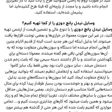
کنید در صورت لزوم به راحتی میتوانید طرح را پاک کنید تا کار تمیزتری
انجام داده باشید و یا مجدد از پارچه‌ای که قبلا طرح کشیده‌اید اما
پشیمان شده‌اید، استفاده کنید.
وسایل نیدل پانچ دوزی را از کجا تهیه کنیم؟
سایل نیدل پانچ دوزی
را با تنوع عالی و تضمین قیمت از ارشمی تهیه
نید، در غیر این صورت معمولا در خرازی‌ها و بعضی نوشت افزارها یافت
میشوند اما بدلیل اینکه این هنر جدید است البته از قدیم الایام چنین
کارهایی انجام میشده اما دستگاه و سوزن‌هایش متفاوت بوده که به
آن‌ها سوزن‌های گونی بافی هم گفته میشده، معمولا دسته‌ای برای
گهداشتن نداشتند و یا اگر داشتند دسته سیمی بود که باعث زخم شدن
دستمان میشد ، سایز سوزن ثابت بود یعنی فقط یک سایز کاموا
میتوانستید استفاده کنید و ارتفاعش تنظیم نمیشد که بتوانید پرزهایی
با ارتفاع متفاوت ایجاد کنید اما سوزن‌ها و دستگاه‌های جدید بدلیل
ارایی بیشتر و بهتر و خوشدست بودن بسیار طرفدار پیدا کرده برای مثال
دسته‌هایی کاملا متناسب فرم دستمان دارند، بعضی مدل‌هایش حداقل
ه سوزن با سایز‌های مختلف دارند، تقریبا ارتفاع تمام مدل‌ها کم و زیاد
یشود و همین باعث میشود که کارهای جذابتری درست کنیم و... تمامی
مواردی که گفتیم باعث شده که این هنر حتی از گذشته هم بیشتر مورد