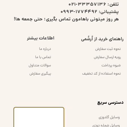
تلفن:
33357136-021
پشتیبانی:
1774492-0993
هر روز میتونی باهامون تماس بگیری؛ حتی جمعه ها!
اطلاعات بیشتر
راهنمای خرید از اُرشُمی
نحوه ثبت سفارش
درباره ما
رویه ارسال سفارش
تماس با ما
شیوه پرداخت
سوالات متداول
نحوه استفاده از کد تخفیف
پیگیری سفارش
​دسترسی سریع
وسایل گلدوزی
وسایل شماره دوزی