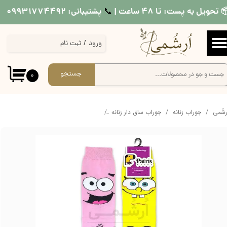
 تحویل به پست: تا ۴۸ ساعت |
پشتیبانی: ۰۹۹۳۱۷۷۴۴۹۲
📞​​​​​​​
حساب کاربری من
ورود
/
ثبت نام
تغییر گذر واژه
سفارشات
جستجو
۰
خروج از حساب کاربری
ُرشُمی
جوراب زنانه
جوراب ساق دار زنانه
جوراب ساق دار تا به تا باب اسفنجی و 