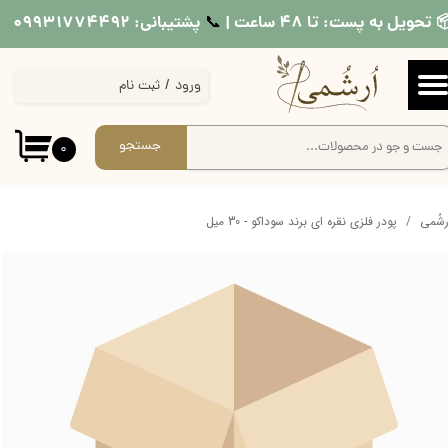
 تحویل به پست: تا ۴۸ ساعت |
پشتیبانی: ۰۹۹۳۱۷۷۴۴۹۲
📞​​​​​​​
حساب کاربری من
ورود
/
ثبت نام
تغییر گذر واژه
سفارشات
جستجو
۰
خروج از حساب کاربری
ُرشُمی
پودر فلزی نقره ای برند سوداکو - 30 میل