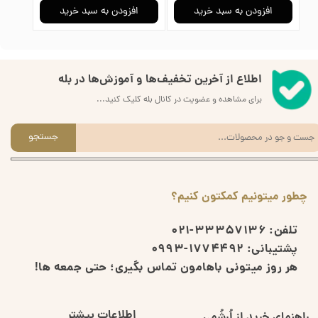
افزودن به سبد خرید
افزودن به سبد خرید
ا
اطلاع از آخرین تخفیف‌ها و آموزش‌ها در بله
برای مشاهده و عضویت در کانال بله کلیک کنید...
جستجو
چطور میتونیم کمکتون کنیم؟
تلفن:
33357136-021
پشتیبانی:
1774492-0993
هر روز میتونی باهامون تماس بگیری؛ حتی جمعه ها!
اطلاعات بیشتر
راهنمای خرید از اُرشُمی