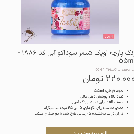
رنگ پارچه اوپک شیمر سوداکو آبی کد 1886 -
55m
 محصول: op-shim-1886
۲۲۰,۰۰ تومان
حجم قوطی: 55ml
نفوذ بالا و پوشش دهی عالی
حفظ لطافت پارچه بعد از رنگ آمیزی
دمای مناسب برای نگهداری 5 الی 25 درجه سانتیگراد
دارای ذرات درخشنده که زیبایی طرح شما را دو چندان میکند
افزودن به سبد خرید