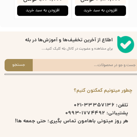
افزودن به سبد خرید
افزودن به سبد خرید
ا
اطلاع از آخرین تخفیف‌ها و آموزش‌ها در بله
برای مشاهده و عضویت در کانال بله کلیک کنید...
جستجو
چطور میتونیم کمکتون کنیم؟
تلفن:
33357136-021
پشتیبانی:
1774492-0993
هر روز میتونی باهامون تماس بگیری؛ حتی جمعه ها!