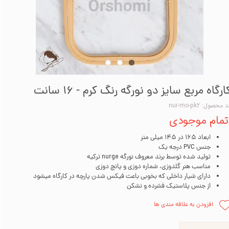
ارگاه مربع سایز دو نورگه رنگ کرم - 16 سانت
 محصول: nur-mo-pk2
تمام موجودی
ابعاد 165 در 145 میلی‌ متر
جنس PVC درجه یک
تولید شده توسط برند معروف نورگه nurge ترکیه
مناسب هنر گلدوزی، شماره دوزی و پانچ دوزی
دارای شیار داخلی که بخوبی باعث فیکس شدن پارچه در کارگاه میشود
از جنس پلاستیک فشرده و نشکن
افزودن به علاقه مندی ها