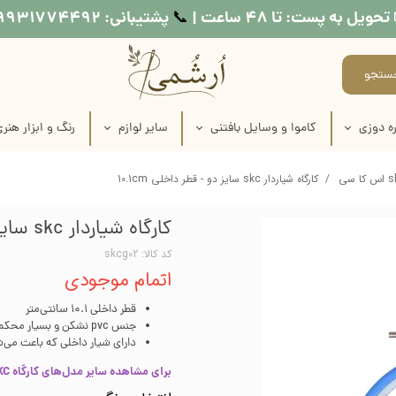
تحویل به پست: تا ۴۸ ساعت |
پشتیبانی: ۰۹۹۳۱۷۷۴۴۹۲
📞​​​​​​​
ستجو
ه دوزی
کاموا و وسایل بافتنی
سایر لوازم
رنگ و ابزار هنر
اره دوزی
عروسک بافتنی
طرح کوبلن
لوازم نقاشی روی
کارگاه شیاردار skc سایز دو - قطر داخلی 10.1cm
ماره دوزی
کاموا
نخ خیاطی
لوازم چاپ دستی
کارگاه شیاردار skc سایز دو - قطر داخلی 10.1cm
اره دوزی
میل بافتنی
متر خیاطی
وسایل شمع س
کد کالا: skcg02
اتمام موجودی
ماره دوزی
قلاب بافتنی
رنگ مولتی سو
قطر داخلی 10.1 سانتی‌متر
ره دوزی
منگوله ساز
رنگ اکریلی
جنس pvc نشکن و بسیار محکم
دارای شیار داخلی که باعث می
اره دوزی
رنگ پارچه
برای مشاهده سایر مدل‌های کارگاه SKC کلیک کنید
 طرح روی پارچه
مدیوم