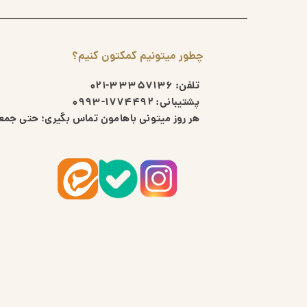
چطور میتونیم کمکتون کنیم؟
تلفن:
33357136-021
پشتیبانی:
1774492-0993
هر روز میتونی باهامون تماس بگیری؛ حتی جمعه