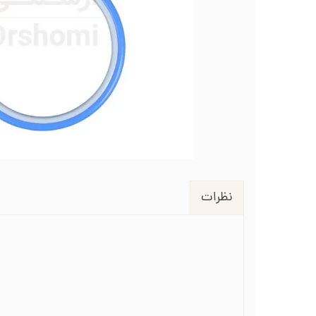
لوازم انتقال طرح روی پارچه
طرح گلدوزی
قیچی شم
طرح خام نیدل پانچ
جعبه نظم دهنده
جعبه ن
جاسوزنی و نگهدارنده سوزن
جاس
زیورآلات گلدوزی
نظرات