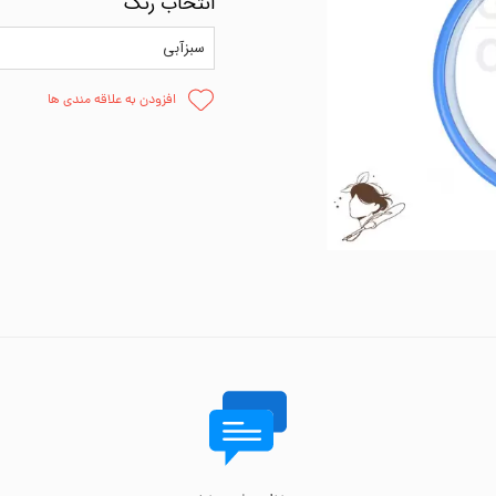
انتخاب رنگ
اره دوزی
وارنیش و حل
سبزآبی
ظم دهنده
چسب
افزودن به علاقه مندی ها
وزنی
قلمو
پالت نقاش
پودر مخم