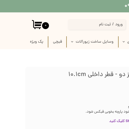
ورود
/
ثبت نام
۰
حساب کاربری من
ی
وسایل ساخت زیورآلات
قیچی
پک‌‌ ویژه
تغییر گذر واژه
 پارچه
استیکر برجسته قاب موبایل
سفارشات
 لینو
پیکسل سرامیکی فانتزی
خروج از حساب کاربری
ازی
قاب خام زیورآلات
رفیس
وسایل ساخت زیورآلات گلدوزی
ک
وسایل ساخت گل سر
‌شود پارچه بخوبی فیکس شود.
زنجیر