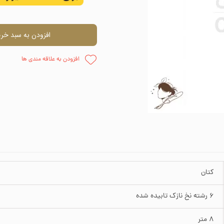
اره دوزی
وارنیش و حل
افزودن به سبد خری
ظم دهنده
چسب
افزودن به علاقه مندی ها
وزنی
قلمو
پالت نقاش
پودر مخم
کتان
6 رشته نخ نازک تابیده شده
8 متر