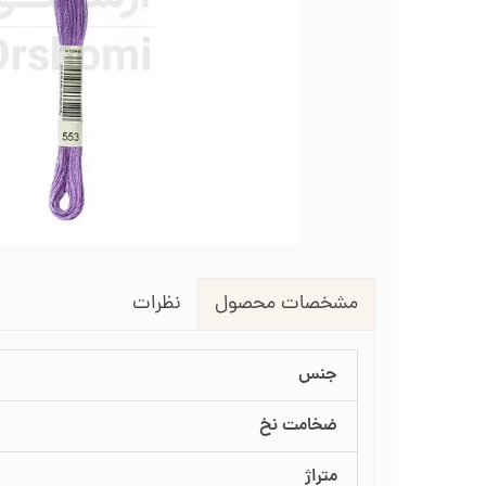
لوازم انتقال طرح روی پارچه
طرح گلدوزی
قیچی شم
طرح خام نیدل پانچ
جعبه نظم دهنده
جعبه ن
جاسوزنی و نگهدارنده سوزن
جاس
زیورآلات گلدوزی
نظرات
مشخصات محصول
جنس
ضخامت نخ
متراژ