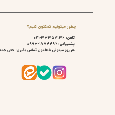
چطور میتونیم کمکتون کنیم؟
تلفن:
33357136-021
پشتیبانی:
1774492-0993
هر روز میتونی باهامون تماس بگیری؛ حتی جمعه