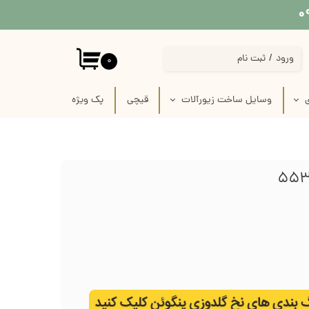
ورود
/
ثبت نام
۰
حساب کاربری من
ی
وسایل ساخت زیورآلات
قیچی
پک‌‌ ویژه
تغییر گذر واژه
 پارچه
استیکر برجسته قاب موبایل
سفارشات
 لینو
پیکسل سرامیکی فانتزی
خروج از حساب کاربری
ازی
قاب خام زیورآلات
رفیس
وسایل ساخت زیورآلات گلدوزی
ک
وسایل ساخت گل سر
زنجیر