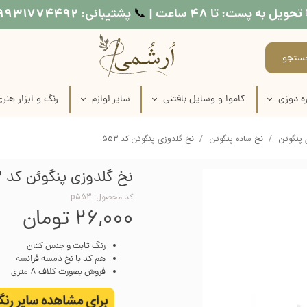
تحویل به پست: تا ۴۸ ساعت |
پشتیبانی: ۰۹۹۳۱۷۷۴۴۹۲
📞​​​​​​​
ستجو
ه دوزی
کاموا و وسایل بافتنی
سایر لوازم
رنگ و ابزار هنر
اره دوزی
عروسک بافتنی
طرح کوبلن
لوازم نقاشی روی
 پنگوئن
نخ ساده پنگوئن
نخ گلدوزی پنگوئن کد 553
ماره دوزی
کاموا
نخ خیاطی
لوازم چاپ دستی
نخ گلدوزی پنگوئن کد 553
اره دوزی
میل بافتنی
متر خیاطی
وسایل شمع س
کد محصول: p553
۲۶,۰۰۰ تومان
ماره دوزی
قلاب بافتنی
رنگ مولتی سو
رنگ ثابت و جنس کتان
ره دوزی
منگوله ساز
رنگ اکریلی
هم کد با نخ دمسه فرانسه
فروش بصورت کلاف 8 متری
اره دوزی
رنگ پارچه
 طرح روی پارچه
مدیوم