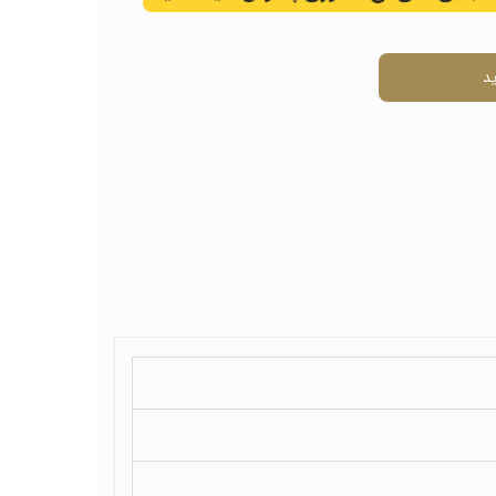
ال
د
ی
ل