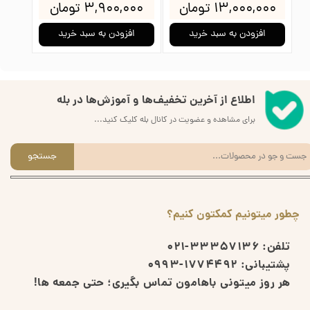
۱۳,۰۰۰,۰۰۰ تومان
۳,۹۰۰,۰۰۰ تومان
۰۰۰
افزودن به سبد خرید
افزودن به سبد خرید
ا
اطلاع از آخرین تخفیف‌ها و آموزش‌ها در بله
برای مشاهده و عضویت در کانال بله کلیک کنید...
جستجو
چطور میتونیم کمکتون کنیم؟
تلفن:
33357136-021
پشتیبانی:
1774492-0993
هر روز میتونی باهامون تماس بگیری؛ حتی جمعه ها!