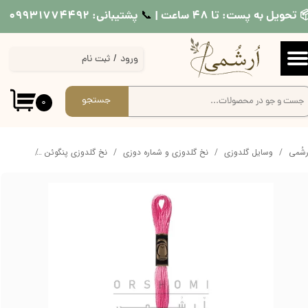
 تحویل به پست: تا ۴۸ ساعت |
پشتیبانی: ۰۹۹۳۱۷۷۴۴۹۲
📞​​​​​​​
حساب کاربری من
ورود
/
ثبت نام
تغییر گذر واژه
سفارشات
جستجو
۰
خروج از حساب کاربری
ُرشُمی
وسایل گلدوزی
نخ گلدوزی و شماره دوزی
نخ گلدوزی پنگوئن
نخ ساده 