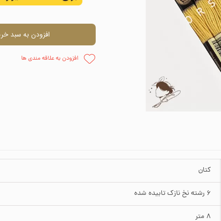
اره دوزی
وارنیش و حل
افزودن به سبد خری
ظم دهنده
چسب
افزودن به علاقه مندی ها
وزنی
قلمو
پالت نقاش
پودر مخم
کتان
6 رشته نخ نازک تابیده شده
8 متر