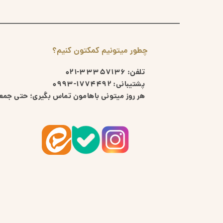
چطور میتونیم کمکتون کنیم؟
تلفن:
33357136-021
پشتیبانی:
1774492-0993
هر روز میتونی باهامون تماس بگیری؛ حتی جمعه