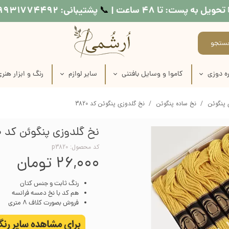
تحویل به پست: تا ۴۸ ساعت |
پشتیبانی: ۰۹۹۳۱۷۷۴۴۹۲
📞​​​​​​​
ستجو
ه دوزی
کاموا و وسایل بافتنی
سایر لوازم
رنگ و ابزار هنر
اره دوزی
عروسک بافتنی
طرح کوبلن
لوازم نقاشی روی
 پنگوئن
نخ ساده پنگوئن
نخ گلدوزی پنگوئن کد 3820
ماره دوزی
کاموا
نخ خیاطی
لوازم چاپ دستی
نخ گلدوزی پنگوئن کد 3820
اره دوزی
میل بافتنی
متر خیاطی
وسایل شمع س
کد محصول: p3820
۲۶,۰۰۰ تومان
ماره دوزی
قلاب بافتنی
رنگ مولتی سو
رنگ ثابت و جنس کتان
ره دوزی
منگوله ساز
رنگ اکریلی
هم کد با نخ دمسه فرانسه
فروش بصورت کلاف 8 متری
اره دوزی
رنگ پارچه
 طرح روی پارچه
مدیوم