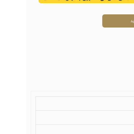
ال
د
ی
ل