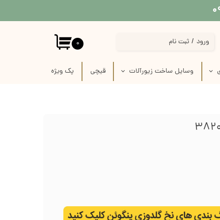
ورود
/
ثبت نام
۰
حساب کاربری من
ی
وسایل ساخت زیورآلات
قیچی
پک‌‌ ویژه
تغییر گذر واژه
 پارچه
استیکر برجسته قاب موبایل
سفارشات
 لینو
پیکسل سرامیکی فانتزی
خروج از حساب کاربری
ازی
قاب خام زیورآلات
رفیس
وسایل ساخت زیورآلات گلدوزی
ک
وسایل ساخت گل سر
زنجیر