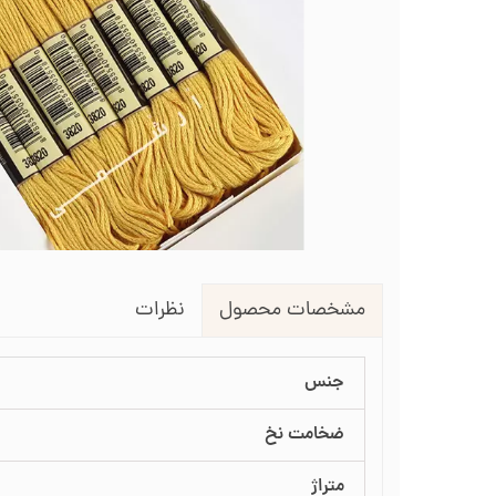
لوازم انتقال طرح روی پارچه
طرح گلدوزی
قیچی شم
طرح خام نیدل پانچ
جعبه نظم دهنده
جعبه ن
جاسوزنی و نگهدارنده سوزن
جاس
زیورآلات گلدوزی
نظرات
مشخصات محصول
جنس
ضخامت نخ
متراژ