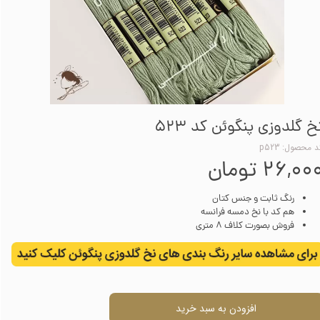
خ گلدوزی پنگوئن کد 523
 محصول: p523
۲۶,۰۰ تومان
رنگ ثابت و جنس کتان
هم کد با نخ دمسه فرانسه
فروش بصورت کلاف 8 متری
افزودن به سبد خرید