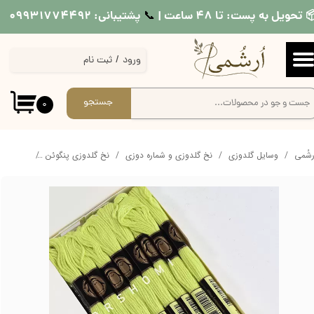
 تحویل به پست: تا ۴۸ ساعت |
پشتیبانی: ۰۹۹۳۱۷۷۴۴۹۲
📞​​​​​​​
حساب کاربری من
ورود
/
ثبت نام
تغییر گذر واژه
سفارشات
جستجو
۰
خروج از حساب کاربری
ُرشُمی
وسایل گلدوزی
نخ گلدوزی و شماره دوزی
نخ گلدوزی پنگوئن
نخ ساده 