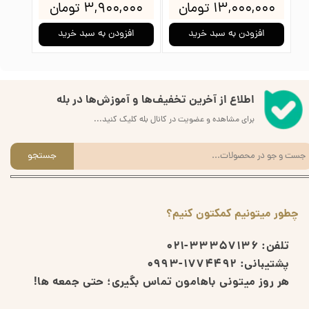
۱۳,۰۰۰,۰۰۰ تومان
۳,۹۰۰,۰۰۰ تومان
۰۰۰
افزودن به سبد خرید
افزودن به سبد خرید
ا
اطلاع از آخرین تخفیف‌ها و آموزش‌ها در بله
برای مشاهده و عضویت در کانال بله کلیک کنید...
جستجو
چطور میتونیم کمکتون کنیم؟
تلفن:
33357136-021
پشتیبانی:
1774492-0993
هر روز میتونی باهامون تماس بگیری؛ حتی جمعه ها!