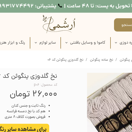
تحویل به پست: تا ۴۸ ساعت |
پشتیبانی: ۰۹۹۳۱۷۷۴۴۹۲
📞​​​​​​​
ستجو
ه دوزی
کاموا و وسایل بافتنی
سایر لوازم
رنگ و ابزار هنر
اره دوزی
عروسک بافتنی
طرح کوبلن
لوازم نقاشی روی
 پنگوئن
نخ ساده پنگوئن
نخ گلدوزی پنگوئن کد 06
ماره دوزی
کاموا
نخ خیاطی
لوازم چاپ دستی
نخ گلدوزی پنگوئن کد 06
اره دوزی
میل بافتنی
متر خیاطی
وسایل شمع س
کد محصول: p06
۲۶,۰۰۰ تومان
ماره دوزی
قلاب بافتنی
رنگ مولتی سو
رنگ ثابت و جنس کتان
ره دوزی
منگوله ساز
رنگ اکریلی
هم کد با نخ دمسه فرانسه
فروش بصورت کلاف 8 متری
اره دوزی
رنگ پارچه
 طرح روی پارچه
مدیوم