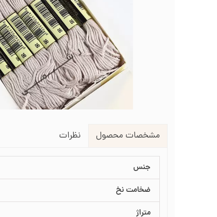
لوازم انتقال طرح روی پارچه
طرح گلدوزی
قیچی شم
طرح خام نیدل پانچ
جعبه نظم دهنده
جعبه ن
جاسوزنی و نگهدارنده سوزن
جاس
زیورآلات گلدوزی
نظرات
مشخصات محصول
جنس
ضخامت نخ
متراژ