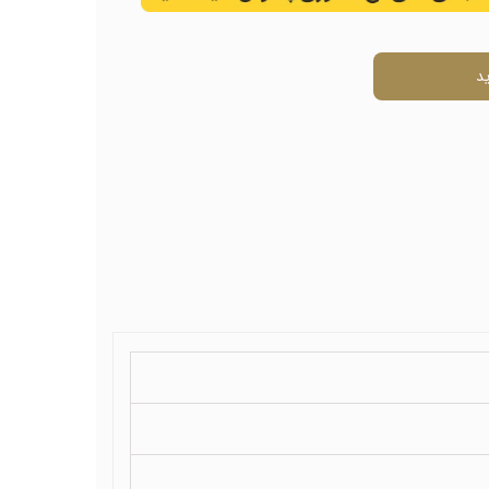
ال
د
ی
ل