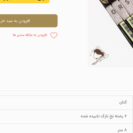
اره دوزی
وارنیش و حل
افزودن به سبد خری
ظم دهنده
چسب
افزودن به علاقه مندی ها
وزنی
قلمو
پالت نقاش
پودر مخم
کتان
6 رشته نخ نازک تابیده شده
8 متر