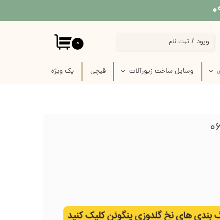
ورود
/
ثبت نام
۰
حساب کاربری من
ی
وسایل ساخت زیورآلات
قیچی
پک‌‌ ویژه
تغییر گذر واژه
 پارچه
استیکر برجسته قاب موبایل
سفارشات
 لینو
پیکسل سرامیکی فانتزی
خروج از حساب کاربری
ازی
قاب خام زیورآلات
رفیس
وسایل ساخت زیورآلات گلدوزی
ک
وسایل ساخت گل سر
زنجیر