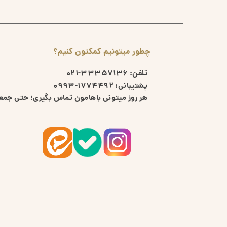
چطور میتونیم کمکتون کنیم؟
تلفن:
33357136-021
پشتیبانی:
1774492-0993
هر روز میتونی باهامون تماس بگیری؛ حتی جمعه