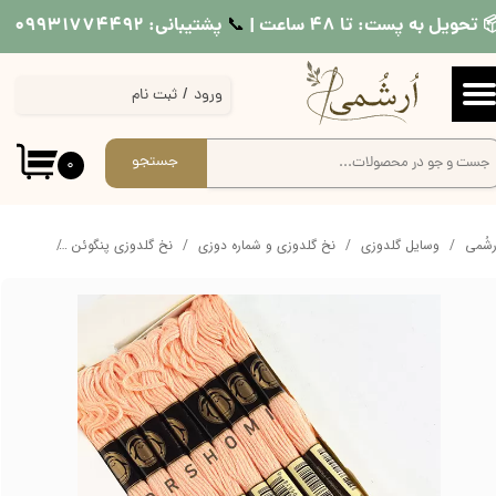
 تحویل به پست: تا ۴۸ ساعت |
پشتیبانی: ۰۹۹۳۱۷۷۴۴۹۲
📞​​​​​​​
حساب کاربری من
ورود
/
ثبت نام
تغییر گذر واژه
سفارشات
جستجو
۰
خروج از حساب کاربری
ُرشُمی
وسایل گلدوزی
نخ گلدوزی و شماره دوزی
نخ گلدوزی پنگوئن
نخ ساده 