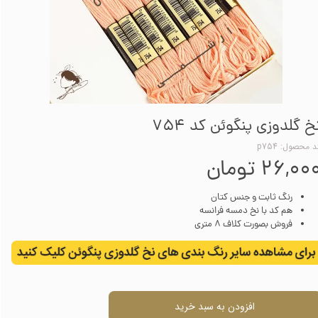
خ گلدوزی پنگوئن کد 754
 محصول: p754
۲۶,۰۰ تومان
رنگ ثابت و جنس کتان
هم کد با نخ دمسه فرانسه
فروش بصورت کلاف 8 متری
افزودن به سبد خرید