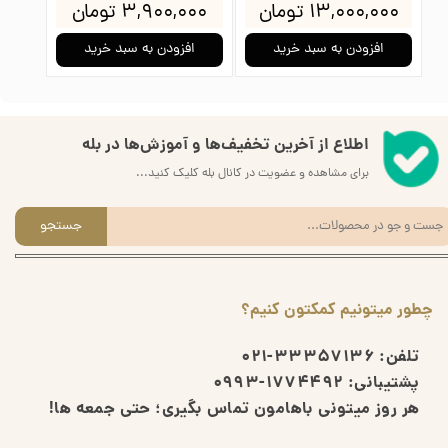
۱۳,۰۰۰,۰۰۰ تومان
۳,۹۰۰,۰۰۰ تومان
۰۰۰
افزودن به سبد خرید
افزودن به سبد خرید
ا
اطلاع از آخرین تخفیف‌ها و آموزش‌ها در بله
برای مشاهده و عضویت در کانال بله کلیک کنید...
جستجو
چطور میتونیم کمکتون کنیم؟
تلفن:
33357136-021
پشتیبانی:
1774492-0993
هر روز میتونی باهامون تماس بگیری؛ حتی جمعه ها!