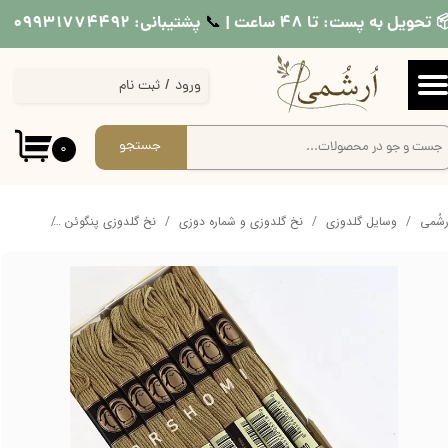
 تحویل به پست: تا ۴۸ ساعت |
پشتیبانی: ۰۹۹۳۱۷۷۴۴۹۲
📞​​​​​​​
حساب کاربری من
ورود
/
ثبت نام
تغییر گذر واژه
سفارشات
جستجو
۰
خروج از حساب کاربری
ُرشُمی
وسایل گلدوزی
نخ گلدوزی و شماره دوزی
نخ گلدوزی پنگوئن
نخ ساده 