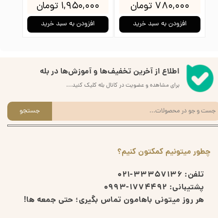
۷۸۰,۰۰۰ تومان
۱,۹۵۰,۰۰۰ تومان
خرید
افزودن به سبد خرید
افزودن به سبد خرید
اطلاع از آخرین تخفیف‌ها و آموزش‌ها در بله
برای مشاهده و عضویت در کانال بله کلیک کنید...
جستجو
چطور میتونیم کمکتون کنیم؟
تلفن:
33357136-021
پشتیبانی:
1774492-0993
هر روز میتونی باهامون تماس بگیری؛ حتی جمعه ها!