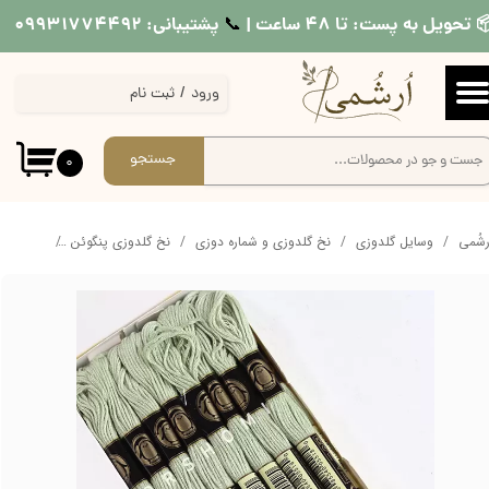
 تحویل به پست: تا ۴۸ ساعت |
پشتیبانی: ۰۹۹۳۱۷۷۴۴۹۲
📞​​​​​​​
حساب کاربری من
ورود
/
ثبت نام
تغییر گذر واژه
سفارشات
جستجو
۰
خروج از حساب کاربری
ُرشُمی
وسایل گلدوزی
نخ گلدوزی و شماره دوزی
نخ گلدوزی پنگوئن
نخ ساده 