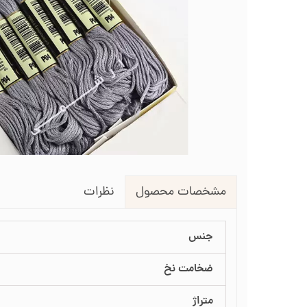
لوازم انتقال طرح روی پارچه
طرح گلدوزی
قیچی شم
طرح خام نیدل پانچ
جعبه نظم دهنده
جعبه ن
جاسوزنی و نگهدارنده سوزن
جاس
زیورآلات گلدوزی
نظرات
مشخصات محصول
جنس
ضخامت نخ
متراژ