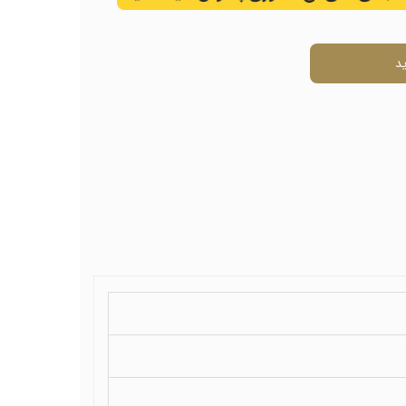
ال
د
ی
ل