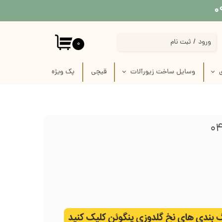
ورود
/
ثبت نام
۰
حساب کاربری من
ی
وسایل ساخت زیورآلات
قیچی
پک‌‌ ویژه
تغییر گذر واژه
 پارچه
استیکر برجسته قاب موبایل
سفارشات
 لینو
پیکسل سرامیکی فانتزی
خروج از حساب کاربری
ازی
قاب خام زیورآلات
رفیس
وسایل ساخت زیورآلات گلدوزی
ک
وسایل ساخت گل سر
زنجیر