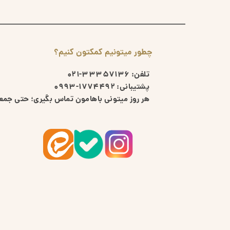
چطور میتونیم کمکتون کنیم؟
تلفن:
33357136-021
پشتیبانی:
1774492-0993
هر روز میتونی باهامون تماس بگیری؛ حتی جمعه