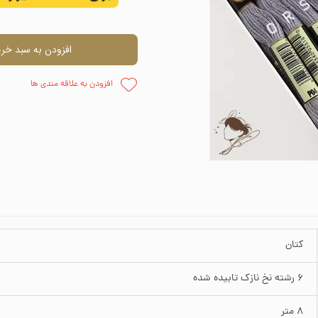
اره دوزی
وارنیش و حل
افزودن به سبد خری
ظم دهنده
چسب
افزودن به علاقه مندی ها
وزنی
قلمو
پالت نقاش
پودر مخم
کتان
6 رشته نخ نازک تابیده شده
8 متر