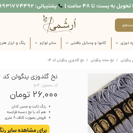
تحویل به پست: تا ۴۸ ساعت |
پشتیبانی: ۰۹۹۳۱۷۷۴۴۹۲
📞​​​​​​​
ستجو
ه دوزی
کاموا و وسایل بافتنی
سایر لوازم
رنگ و ابزار هنر
اره دوزی
عروسک بافتنی
طرح کوبلن
لوازم نقاشی روی
 پنگوئن
نخ ساده پنگوئن
نخ گلدوزی پنگوئن کد 04
ماره دوزی
کاموا
نخ خیاطی
لوازم چاپ دستی
نخ گلدوزی پنگوئن کد 04
اره دوزی
میل بافتنی
متر خیاطی
وسایل شمع س
کد محصول: p04
۲۶,۰۰۰ تومان
ماره دوزی
قلاب بافتنی
رنگ مولتی سو
رنگ ثابت و جنس کتان
ره دوزی
منگوله ساز
رنگ اکریلی
هم کد با نخ دمسه فرانسه
فروش بصورت کلاف 8 متری
اره دوزی
رنگ پارچه
 طرح روی پارچه
مدیوم