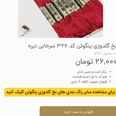
خ گلدوزی پنگوئن کد 326 سرخابی تیره
 محصول: p326
۲۶,۰۰ تومان
رنگ ثابت و جنس کتان
هم کد با نخ دمسه فرانسه
فروش بصورت کلاف 8 متری
افزودن به سبد خرید