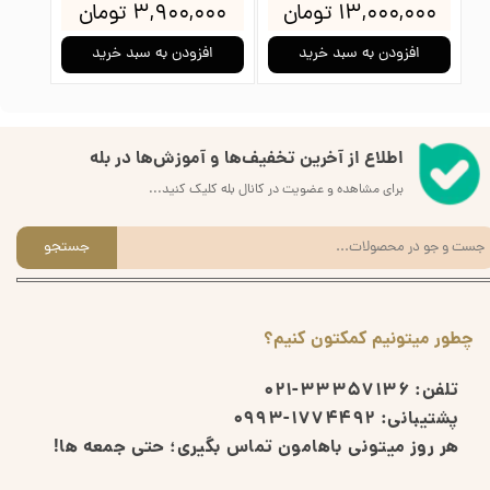
۱۳,۰۰۰,۰۰۰ تومان
۳,۹۰۰,۰۰۰ تومان
۰۰۰
افزودن به سبد خرید
افزودن به سبد خرید
ا
اطلاع از آخرین تخفیف‌ها و آموزش‌ها در بله
برای مشاهده و عضویت در کانال بله کلیک کنید...
جستجو
چطور میتونیم کمکتون کنیم؟
تلفن:
33357136-021
پشتیبانی:
1774492-0993
هر روز میتونی باهامون تماس بگیری؛ حتی جمعه ها!