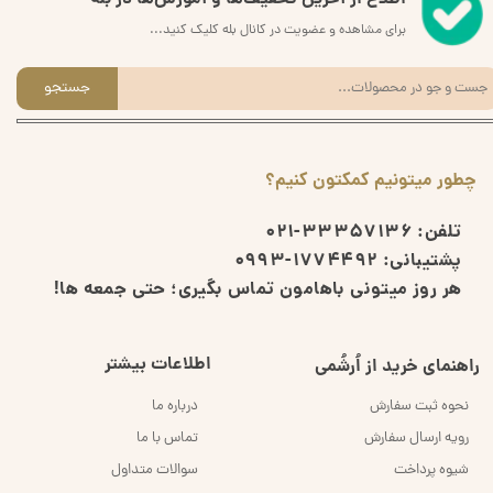
برای مشاهده و عضویت در کانال بله کلیک کنید...
جستجو
چطور میتونیم کمکتون کنیم؟
تلفن:
33357136-021
پشتیبانی:
1774492-0993
هر روز میتونی باهامون تماس بگیری؛ حتی جمعه ها!
اطلاعات بیشتر
راهنمای خرید از اُرشُمی
نحوه ثبت سفارش
درباره ما
رویه ارسال سفارش
تماس با ما
شیوه پرداخت
سوالات متداول