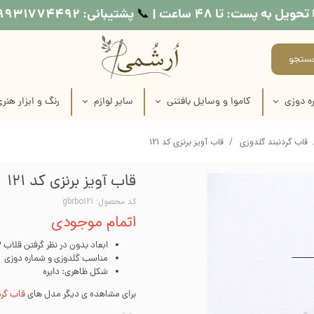
تحویل به پست: تا ۴۸ ساعت |
پشتیبانی: ۰۹۹۳۱۷۷۴۴۹۲
📞​​​​​​​
ستجو
ه دوزی
کاموا و وسایل بافتنی
سایر لوازم
رنگ و ابزار هنر
اره دوزی
عروسک بافتنی
طرح کوبلن
لوازم نقاشی روی
قاب گردنبند گلدوزی
قاب آویز برنزی کد 121
ماره دوزی
کاموا
نخ خیاطی
لوازم چاپ دستی
قاب آویز برنزی کد 121
اره دوزی
میل بافتنی
متر خیاطی
وسایل شمع س
کد محصول: gbrbo121
اتمام موجودی
ماره دوزی
قلاب بافتنی
رنگ مولتی سو
ابعاد بدون در نظر گرفتن قلاب 3.2 در 3.2 سانتی‌متر
ره دوزی
منگوله ساز
رنگ اکریلی
مناسب گلدوزی و شماره دوزی
شکل ظاهری: دایره
اره دوزی
رنگ پارچه
برای مشاهده ی دیگر مدل های
قاب گرد
 طرح روی پارچه
مدیوم