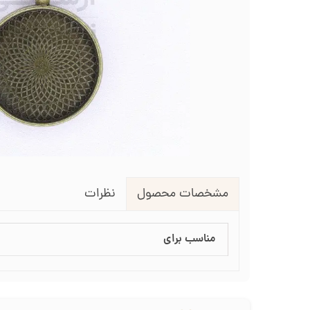
لوازم انتقال طرح روی پارچه
طرح گلدوزی
قیچی شم
طرح خام نیدل پانچ
جعبه نظم دهنده
جعبه ن
جاسوزنی و نگهدارنده سوزن
جاس
زیورآلات گلدوزی
نظرات
مشخصات محصول
مناسب برای