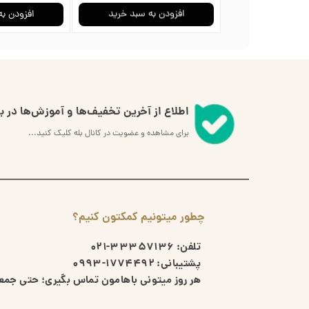
به سبد خرید
افزودن به سبد خرید
افزودن به
اطلاع از آخرین تخفیف‌ها و آموزش‌ها در بل
برای مشاهده و عضویت در کانال بله کلیک کنید...
چطور میتونیم کمکتون کنیم؟
تلفن:
33357136-021
پشتیبانی:
1774492-0993
هر روز میتونی باهامون تماس بگیری؛ حتی جمعه