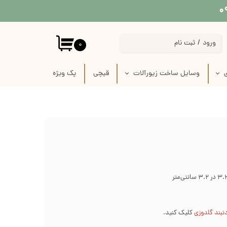
ورود
/
ثبت نام
۰
حساب کاربری من
ی
وسایل ساخت زیورآلات
قیچی
پک‌‌ ویژه
تغییر گذر واژه
 پارچه
استیکر برجسته قاب موبایل
سفارشات
 لینو
پیکسل سرامیکی فانتزی
خروج از حساب کاربری
ازی
قاب خام زیورآلات
رفیس
وسایل ساخت زیورآلات گلدوزی
ک
وسایل ساخت گل سر
زنجیر
نبند گلدوزی
کلیک کنید.