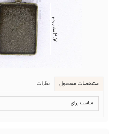
لوازم انتقال طرح روی پارچه
طرح گلدوزی
قیچی شم
طرح خام نیدل پانچ
جعبه نظم دهنده
جعبه ن
جاسوزنی و نگهدارنده سوزن
جاس
زیورآلات گلدوزی
نظرات
مشخصات محصول
مناسب برای