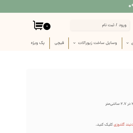
ورود
/
ثبت نام
۰
حساب کاربری من
ی
وسایل ساخت زیورآلات
قیچی
پک‌‌ ویژه
تغییر گذر واژه
 پارچه
استیکر برجسته قاب موبایل
سفارشات
 لینو
پیکسل سرامیکی فانتزی
خروج از حساب کاربری
ازی
قاب خام زیورآلات
رفیس
وسایل ساخت زیورآلات گلدوزی
ک
وسایل ساخت گل سر
زنجیر
نبند گلدوزی
کلیک کنید.