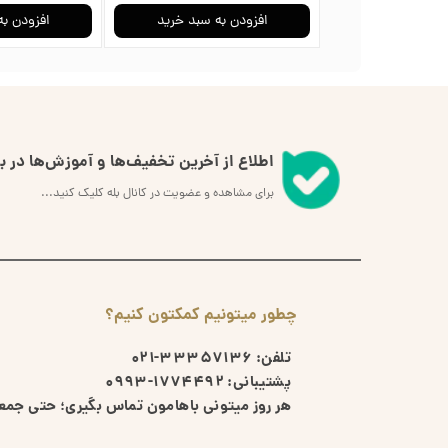
به سبد خرید
افزودن به سبد خرید
افزودن به
اطلاع از آخرین تخفیف‌ها و آموزش‌ها در بل
برای مشاهده و عضویت در کانال بله کلیک کنید...
چطور میتونیم کمکتون کنیم؟
تلفن:
33357136-021
پشتیبانی:
1774492-0993
هر روز میتونی باهامون تماس بگیری؛ حتی جمعه