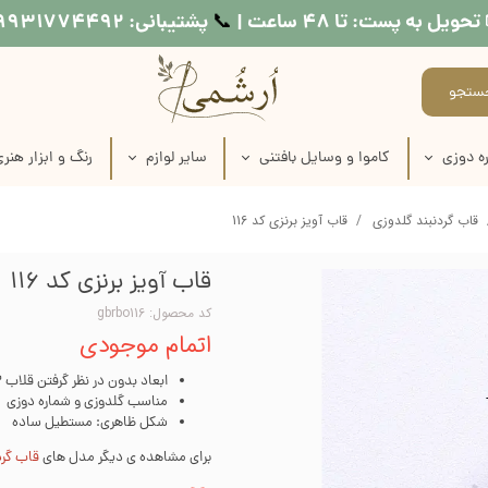
تحویل به پست: تا ۴۸ ساعت |
پشتیبانی: ۰۹۹۳۱۷۷۴۴۹۲
📞​​​​​​​
ستجو
ه دوزی
کاموا و وسایل بافتنی
سایر لوازم
رنگ و ابزار هنر
اره دوزی
عروسک بافتنی
طرح کوبلن
لوازم نقاشی روی
قاب گردنبند گلدوزی
قاب آویز برنزی کد 116
ماره دوزی
کاموا
نخ خیاطی
لوازم چاپ دستی
قاب آویز برنزی کد 116
اره دوزی
میل بافتنی
متر خیاطی
وسایل شمع س
کد محصول: gbrbo116
اتمام موجودی
ماره دوزی
قلاب بافتنی
رنگ مولتی سو
ابعاد بدون در نظر گرفتن قلاب 2 در 2.7 سانتی‌متر
ره دوزی
منگوله ساز
رنگ اکریلی
مناسب گلدوزی و شماره دوزی
شکل ظاهری: مستطیل ساده
اره دوزی
رنگ پارچه
برای مشاهده ی دیگر مدل های
قاب گرد
 طرح روی پارچه
مدیوم