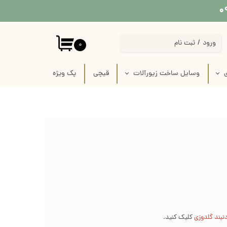
ورود
/
ثبت نام
۰
حساب کاربری من
ی
وسایل ساخت زیورآلات
قیچی
پک‌‌ ویژه
تغییر گذر واژه
 پارچه
استیکر برجسته قاب موبایل
سفارشات
 لینو
پیکسل سرامیکی فانتزی
خروج از حساب کاربری
ازی
قاب خام زیورآلات
رفیس
وسایل ساخت زیورآلات گلدوزی
ک
وسایل ساخت گل سر
زنجیر
نبند گلدوزی
کلیک کنید.