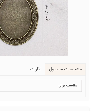
لوازم انتقال طرح روی پارچه
طرح گلدوزی
قیچی شم
طرح خام نیدل پانچ
جعبه نظم دهنده
جعبه ن
جاسوزنی و نگهدارنده سوزن
جاس
زیورآلات گلدوزی
نظرات
مشخصات محصول
مناسب برای