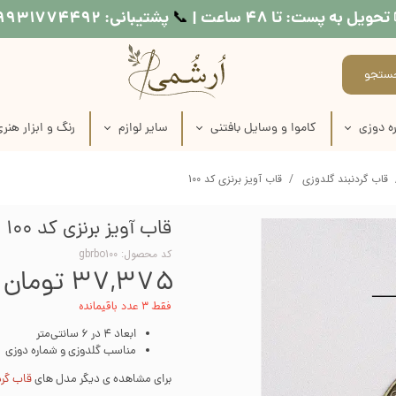
تحویل به پست: تا ۴۸ ساعت |
پشتیبانی: ۰۹۹۳۱۷۷۴۴۹۲
📞​​​​​​​
ستجو
ه دوزی
کاموا و وسایل بافتنی
سایر لوازم
رنگ و ابزار هنر
اره دوزی
عروسک بافتنی
طرح کوبلن
لوازم نقاشی روی
قاب گردنبند گلدوزی
قاب آویز برنزی کد 100
ماره دوزی
کاموا
نخ خیاطی
لوازم چاپ دستی
قاب آویز برنزی کد 100
اره دوزی
میل بافتنی
متر خیاطی
وسایل شمع س
کد محصول: gbrbo100
۳۷,۳۷۵ تومان
ماره دوزی
قلاب بافتنی
رنگ مولتی سو
فقط ۳ عدد باقیمانده
ره دوزی
منگوله ساز
رنگ اکریلی
ابعاد 4 در 6 سانتی‌متر
مناسب گلدوزی و شماره دوزی
اره دوزی
رنگ پارچه
برای مشاهده ی دیگر مدل های
قاب گرد
 طرح روی پارچه
مدیوم