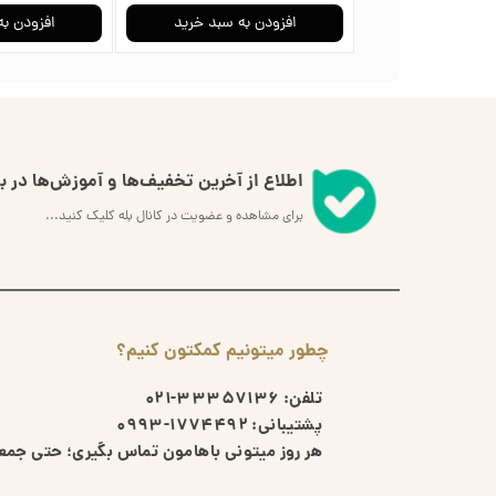
افزودن به سبد خرید
افزودن به
اطلاع از آخرین تخفیف‌ها و آموزش‌ها در بل
برای مشاهده و عضویت در کانال بله کلیک کنید...
چطور میتونیم کمکتون کنیم؟
تلفن:
33357136-021
پشتیبانی:
1774492-0993
هر روز میتونی باهامون تماس بگیری؛ حتی جمعه