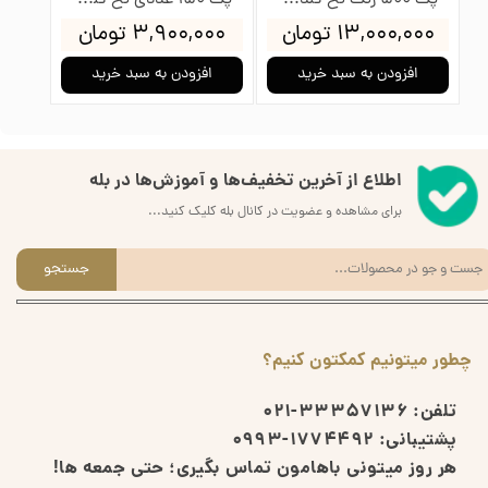
پک 500 رنگ نخ گلدوزی پنگوئن
پک 150 عددی نخ گلدوزی پنگوئن
۱۳,۰۰۰,۰۰۰ تومان
۳,۹۰۰,۰۰۰ تومان
۰۰۰
افزودن به سبد خرید
افزودن به سبد خرید
ا
اطلاع از آخرین تخفیف‌ها و آموزش‌ها در بله
برای مشاهده و عضویت در کانال بله کلیک کنید...
جستجو
چطور میتونیم کمکتون کنیم؟
تلفن:
33357136-021
پشتیبانی:
1774492-0993
هر روز میتونی باهامون تماس بگیری؛ حتی جمعه ها!