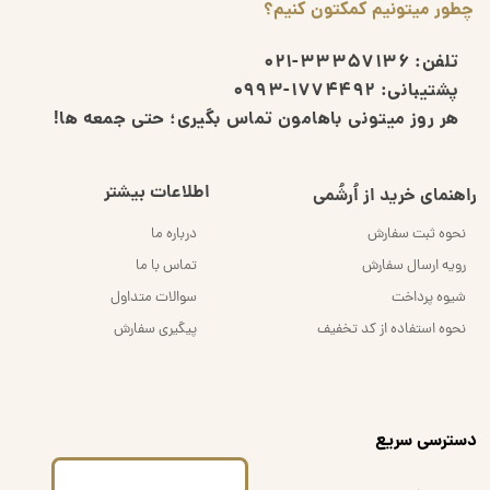
چطور میتونیم کمکتون کنیم؟
تلفن:
33357136-021
پشتیبانی:
1774492-0993
هر روز میتونی باهامون تماس بگیری؛ حتی جمعه ها!
اطلاعات بیشتر
راهنمای خرید از اُرشُمی
نحوه ثبت سفارش
درباره ما
رویه ارسال سفارش
تماس با ما
شیوه پرداخت
سوالات متداول
نحوه استفاده از کد تخفیف
پیگیری سفارش
​دسترسی سریع