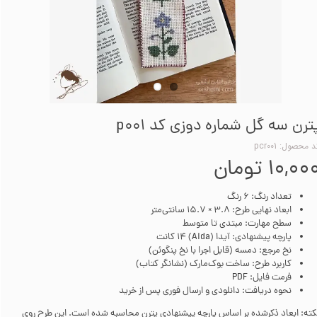
ترن سه گل شماره دوزی کد p001
 محصول: pcr001
۱۰,۰۰ تومان
تعداد رنگ: 6 رنگ
ابعاد نهایی طرح: 3.8 × 15.7 سانتی‌متر
سطح مهارت: مبتدی تا متوسط
پارچه پیشنهادی: آیدا (Aida) 14 کانت
نخ مرجع: دمسه (قابل اجرا با نخ پنگوئن)
کاربرد طرح: ساخت بوک‌مارک (نشانگر کتاب)
فرمت فایل: PDF
نحوه دریافت: دانلودی و ارسال فوری پس از خرید
کته: ابعاد ذکرشده بر اساس پارچه پیشنهادی پترن محاسبه شده است. این طرح روی