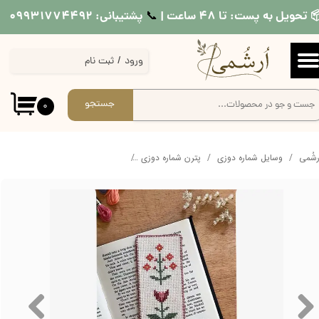
 تحویل به پست: تا ۴۸ ساعت |
پشتیبانی: ۰۹۹۳۱۷۷۴۴۹۲
📞​​​​​​​
حساب کاربری من
ورود
/
ثبت نام
تغییر گذر واژه
سفارشات
جستجو
۰
خروج از حساب کاربری
ُرشُمی
وسایل شماره دوزی
پترن شماره دوزی
پترن سه گل شماره دوزی کد p001