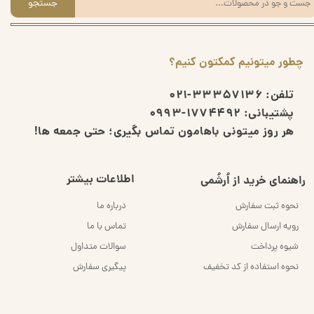
جستجو
چطور میتونیم کمکتون کنیم؟
تلفن:
33357136-021
پشتیبانی:
1774492-0993
هر روز میتونی باهامون تماس بگیری؛ حتی جمعه ها!
اطلاعات بیشتر
راهنمای خرید از اُرشُمی
نحوه ثبت سفارش
درباره ما
رویه ارسال سفارش
تماس با ما
شیوه پرداخت
سوالات متداول
نحوه استفاده از کد تخفیف
پیگیری سفارش