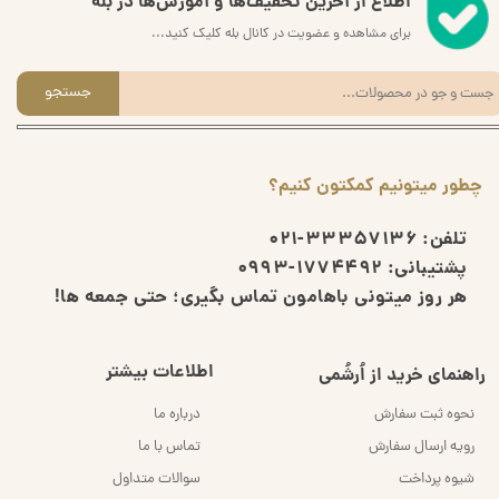
اطلاع از آخرین تخفیف‌ها و آموزش‌ها در بله
برای مشاهده و عضویت در کانال بله کلیک کنید...
جستجو
چطور میتونیم کمکتون کنیم؟
تلفن:
33357136-021
پشتیبانی:
1774492-0993
هر روز میتونی باهامون تماس بگیری؛ حتی جمعه ها!
اطلاعات بیشتر
راهنمای خرید از اُرشُمی
نحوه ثبت سفارش
درباره ما
رویه ارسال سفارش
تماس با ما
شیوه پرداخت
سوالات متداول