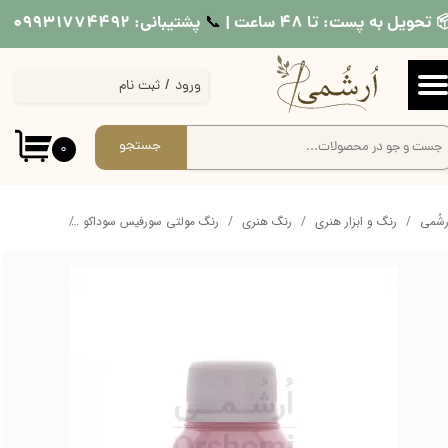
 تحویل به پست: تا ۴۸ ساعت |
پشتیبانی: ۰۹۹۳۱۷۷۴۴۹۲
📞​​​​​​​
حساب کاربری من
ورود
/
ثبت نام
تغییر گذر واژه
سفارشات
جستجو
۰
خروج از حساب کاربری
ُرشُمی
رنگ و ابزار هنری
رنگ هنری
رنگ مولتی سورفیس سوداکو
رنگ مولتی سو