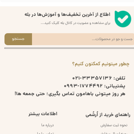
اطلاع از آخرین تخفیف‌ها و آموزش‌ها در بله
برای مشاهده و عضویت در کانال بله کلیک کنید...
جستجو
چطور میتونیم کمکتون کنیم؟
تلفن:
33357136-021
پشتیبانی:
1774492-0993
هر روز میتونی باهامون تماس بگیری؛ حتی جمعه ها!
اطلاعات بیشتر
راهنمای خرید از اُرشُمی
نحوه ثبت سفارش
درباره ما