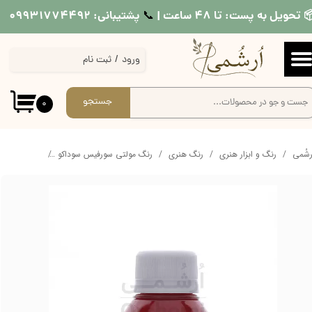
 تحویل به پست: تا ۴۸ ساعت |
پشتیبانی: ۰۹۹۳۱۷۷۴۴۹۲
📞​​​​​​​
حساب کاربری من
ورود
/
ثبت نام
تغییر گذر واژه
سفارشات
جستجو
۰
خروج از حساب کاربری
ُرشُمی
رنگ و ابزار هنری
رنگ هنری
رنگ مولتی سورفیس سوداکو
رنگ مولتی سو