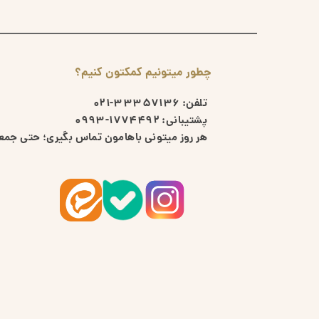
چطور میتونیم کمکتون کنیم؟
تلفن:
33357136-021
پشتیبانی:
1774492-0993
هر روز میتونی باهامون تماس بگیری؛ حتی جمعه