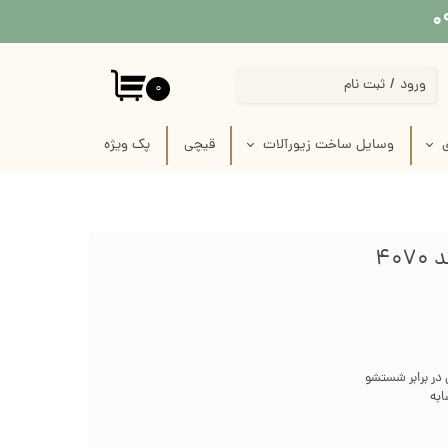
ورود
/
ثبت نام
۰
حساب کاربری من
ی
وسایل ساخت زیورآلات
قیچی
پک‌‌ ویژه
تغییر گذر واژه
 پارچه
استیکر برجسته قاب موبایل
سفارشات
 لینو
پیکسل سرامیکی فانتزی
خروج از حساب کاربری
40
ازی
قاب خام زیورآلات
رفیس
وسایل ساخت زیورآلات گلدوزی
ک
وسایل ساخت گل سر
 در برابر شستشو
ابه
زنجیر