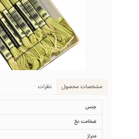
لوازم انتقال طرح روی پارچه
طرح گلدوزی
قیچی شم
طرح خام نیدل پانچ
جعبه نظم دهنده
جعبه ن
جاسوزنی و نگهدارنده سوزن
جاس
زیورآلات گلدوزی
نظرات
مشخصات محصول
جنس
ضخامت نخ
متراژ