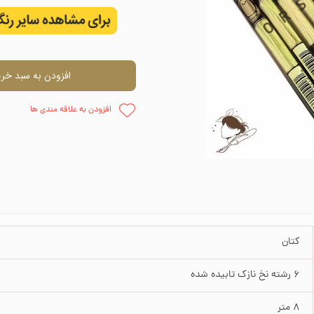
اره دوزی
وارنیش و حل
ظم دهنده
چسب
افزودن به سبد خری
وزنی
قلمو
افزودن به علاقه مندی ها
پالت نقاش
پودر مخم
کتان
6 رشته نخ نازک تابیده شده
8 متر