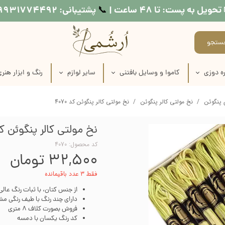
تحویل به پست: تا ۴۸ ساعت |
پشتیبانی: ۰۹۹۳۱۷۷۴۴۹۲
📞​​​​​​​
ستجو
ه دوزی
کاموا و وسایل بافتنی
سایر لوازم
رنگ و ابزار هنر
اره دوزی
عروسک بافتنی
طرح کوبلن
لوازم نقاشی روی
 پنگوئن
نخ مولتی کالر پنگوئن
نخ مولتی کالر پنگوئن کد 4070
ماره دوزی
کاموا
نخ خیاطی
لوازم چاپ دستی
نخ مولتی کالر پنگوئن کد 70
اره دوزی
میل بافتنی
متر خیاطی
وسایل شمع س
کد محصول: 4070
۳۲,۵۰۰ تومان
ماره دوزی
قلاب بافتنی
رنگ مولتی سو
فقط ۳ عدد باقیمانده
ره دوزی
منگوله ساز
رنگ اکریلی
از جنس کتان، با ثبات رنگ عالی
دارای چند رنگ با طیف رنگی مش
اره دوزی
رنگ پارچه
فروش بصورت کلاف 8 متری
کد رنگ یکسان با دمسه
 طرح روی پارچه
مدیوم