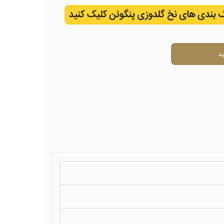
ال
د
ی
ل