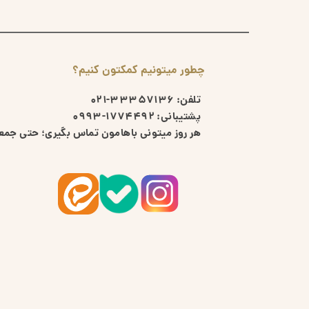
چطور میتونیم کمکتون کنیم؟
تلفن:
33357136-021
پشتیبانی:
1774492-0993
هر روز میتونی باهامون تماس بگیری؛ حتی جمعه