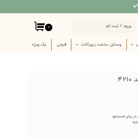
ورود
/
ثبت نام
۰
حساب کاربری من
ی
وسایل ساخت زیورآلات
قیچی
پک‌‌ ویژه
تغییر گذر واژه
 پارچه
استیکر برجسته قاب موبایل
سفارشات
 لینو
پیکسل سرامیکی فانتزی
خروج از حساب کاربری
42
ازی
قاب خام زیورآلات
رفیس
وسایل ساخت زیورآلات گلدوزی
ک
وسایل ساخت گل سر
 در برابر شستشو
ابه
زنجیر