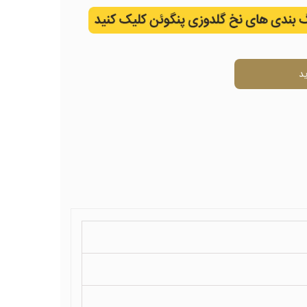
ال
د
ی
ل