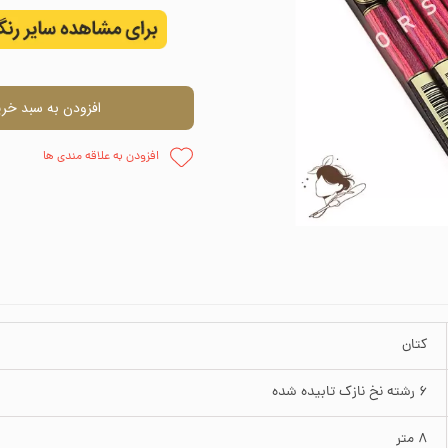
اره دوزی
وارنیش و حل
ظم دهنده
چسب
افزودن به سبد خری
وزنی
قلمو
افزودن به علاقه مندی ها
پالت نقاش
پودر مخم
کتان
6 رشته نخ نازک تابیده شده
8 متر