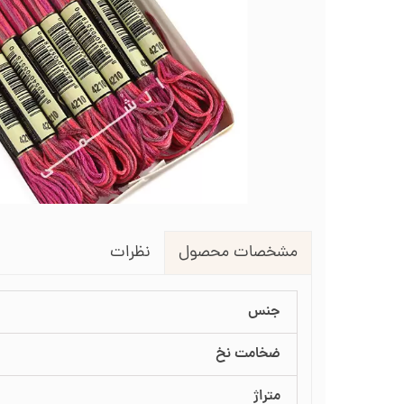
لوازم انتقال طرح روی پارچه
طرح گلدوزی
قیچی شم
طرح خام نیدل پانچ
جعبه نظم دهنده
جعبه ن
جاسوزنی و نگهدارنده سوزن
جاس
زیورآلات گلدوزی
نظرات
مشخصات محصول
جنس
ضخامت نخ
متراژ