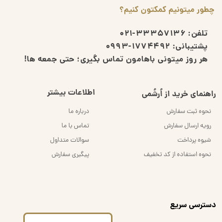
چطور میتونیم کمکتون کنیم؟
تلفن:
33357136-021
پشتیبانی:
1774492-0993
هر روز میتونی باهامون تماس بگیری؛ حتی جمعه ها!
اطلاعات بیشتر
راهنمای خرید از اُرشُمی
نحوه ثبت سفارش
درباره ما
رویه ارسال سفارش
تماس با ما
شیوه پرداخت
سوالات متداول
نحوه استفاده از کد تخفیف
پیگیری سفارش
​دسترسی سریع