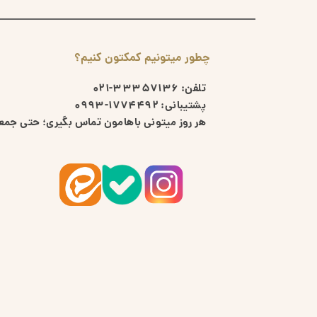
چطور میتونیم کمکتون کنیم؟
تلفن:
33357136-021
پشتیبانی:
1774492-0993
هر روز میتونی باهامون تماس بگیری؛ حتی جمعه