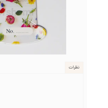
لوازم انتقال طرح روی پارچه
طرح گلدوزی
قیچی شم
طرح خام نیدل پانچ
جعبه نظم دهنده
جعبه ن
جاسوزنی و نگهدارنده سوزن
جاس
زیورآلات گلدوزی
نظرات