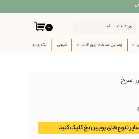
ورود
/
ثبت نام
۰
حساب کاربری من
ی
وسایل ساخت زیورآلات
قیچی
پک‌‌ ویژه
تغییر گذر واژه
 پارچه
استیکر برجسته قاب موبایل
سفارشات
 لینو
پیکسل سرامیکی فانتزی
خروج از حساب کاربری
رز سرخ
ازی
قاب خام زیورآلات
رفیس
وسایل ساخت زیورآلات گلدوزی
ق
ک
وسایل ساخت گل سر
زنجیر