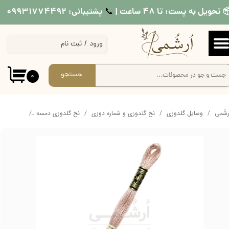
 تحویل به پست: تا ۴۸ ساعت |
پشتیبانی: ۰۹۹۳۱۷۷۴۴۹۲
📞​​​​​​​
حساب کاربری من
ورود
/
ثبت نام
تغییر گذر واژه
سفارشات
جستجو
۰
خروج از حساب کاربری
ُرشُمی
وسایل گلدوزی
نخ گلدوزی و شماره دوزی
نخ گلدوزی دمسه
نخ دمسه کد 