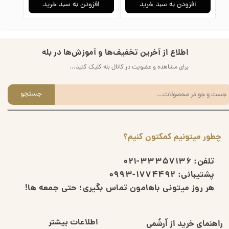
افزودن به سبد خرید
افزودن به سبد خرید
ا
اطلاع از آخرین تخفیف‌ها و آموزش‌ها در بله
برای مشاهده و عضویت در کانال بله کلیک کنید...
جستجو
چطور میتونیم کمکتون کنیم؟
تلفن:
33357136-021
پشتیبانی:
1774492-0993
هر روز میتونی باهامون تماس بگیری؛ حتی جمعه ها!
اطلاعات بیشتر
راهنمای خرید از اُرشُمی