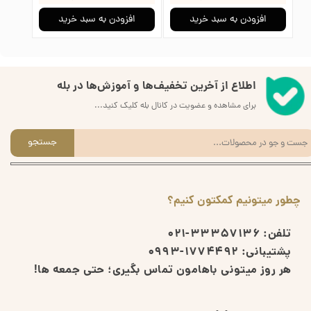
افزودن به سبد خرید
افزودن به سبد خرید
ا
اطلاع از آخرین تخفیف‌ها و آموزش‌ها در بله
برای مشاهده و عضویت در کانال بله کلیک کنید...
جستجو
چطور میتونیم کمکتون کنیم؟
تلفن:
33357136-021
پشتیبانی:
1774492-0993
هر روز میتونی باهامون تماس بگیری؛ حتی جمعه ها!