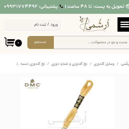
 تحویل به پست: تا ۴۸ ساعت |
پشتیبانی: ۰۹۹۳۱۷۷۴۴۹۲
📞​​​​​​​
حساب کاربری من
ورود
/
ثبت نام
تغییر گذر واژه
سفارشات
جستجو
۰
خروج از حساب کاربری
ُرشُمی
وسایل گلدوزی
نخ گلدوزی و شماره دوزی
نخ گلدوزی دمسه
نخ دمسه کد 676 قه