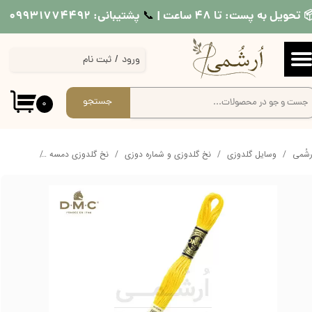
 تحویل به پست: تا ۴۸ ساعت |
پشتیبانی: ۰۹۹۳۱۷۷۴۴۹۲
📞​​​​​​​
حساب کاربری من
ورود
/
ثبت نام
تغییر گذر واژه
سفارشات
جستجو
۰
خروج از حساب کاربری
ُرشُمی
وسایل گلدوزی
نخ گلدوزی و شماره دوزی
نخ گلدوزی دمسه
نخ دمسه کد 444