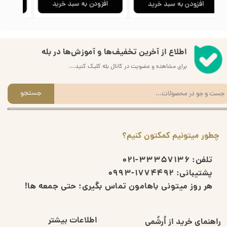
افزودن به سبد خرید
افزودن به سبد خرید
ا
اطلاع از آخرین تخفیف‌ها و آموزش‌ها در بله
برای مشاهده و عضویت در کانال بله کلیک کنید...
جستجو
چطور میتونیم کمکتون کنیم؟
تلفن:
33357136-021
پشتیبانی:
1774492-0993
هر روز میتونی باهامون تماس بگیری؛ حتی جمعه ها!
اطلاعات بیشتر
راهنمای خرید از اُرشُمی