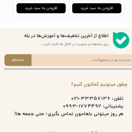
افزودن به سبد خرید
افزودن به سبد خرید
ا
اطلاع از آخرین تخفیف‌ها و آموزش‌ها در بله
برای مشاهده و عضویت در کانال بله کلیک کنید...
جستجو
چطور میتونیم کمکتون کنیم؟
تلفن:
33357136-021
پشتیبانی:
1774492-0993
هر روز میتونی باهامون تماس بگیری؛ حتی جمعه ها!