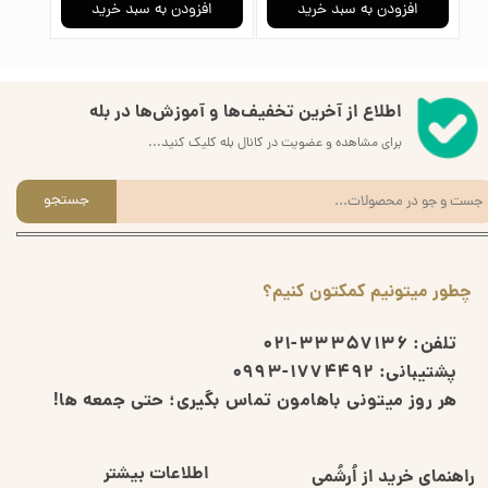
افزودن به سبد خرید
افزودن به سبد خرید
ا
اطلاع از آخرین تخفیف‌ها و آموزش‌ها در بله
برای مشاهده و عضویت در کانال بله کلیک کنید...
جستجو
چطور میتونیم کمکتون کنیم؟
تلفن:
33357136-021
پشتیبانی:
1774492-0993
هر روز میتونی باهامون تماس بگیری؛ حتی جمعه ها!
اطلاعات بیشتر
راهنمای خرید از اُرشُمی