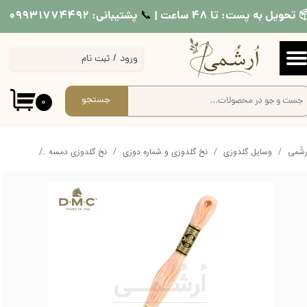
 تحویل به پست: تا ۴۸ ساعت |
پشتیبانی: ۰۹۹۳۱۷۷۴۴۹۲
📞​​​​​​​
حساب کاربری من
ورود
/
ثبت نام
تغییر گذر واژه
سفارشات
جستجو
۰
خروج از حساب کاربری
ُرشُمی
وسایل گلدوزی
نخ گلدوزی و شماره دوزی
نخ گلدوزی دمسه
نخ دمسه کد 20 گلبه