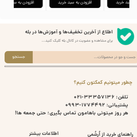
افزودن به سبد خرید
افزودن به سبد خرید
افزودن ب
اطلاع از آخرین تخفیف‌ها و آموزش‌ها در بله
برای مشاهده و عضویت در کانال بله کلیک کنید...
جستجو
چطور میتونیم کمکتون کنیم؟
تلفن:
33357136-021
پشتیبانی:
1774492-0993
هر روز میتونی باهامون تماس بگیری؛ حتی جمعه ها!
اطلاعات بیشتر
راهنمای خرید از اُرشُمی