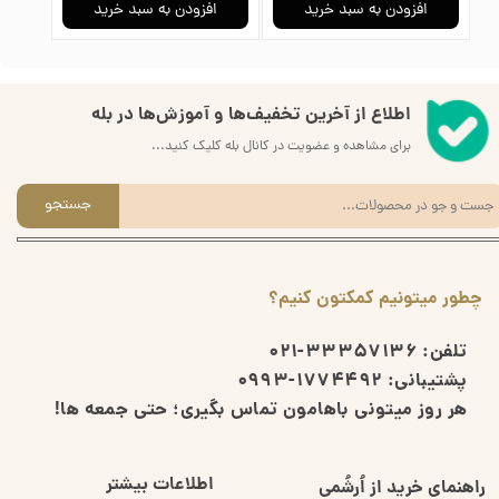
افزودن به سبد خرید
افزودن به سبد خرید
ا
اطلاع از آخرین تخفیف‌ها و آموزش‌ها در بله
برای مشاهده و عضویت در کانال بله کلیک کنید...
جستجو
چطور میتونیم کمکتون کنیم؟
تلفن:
33357136-021
پشتیبانی:
1774492-0993
هر روز میتونی باهامون تماس بگیری؛ حتی جمعه ها!
اطلاعات بیشتر
راهنمای خرید از اُرشُمی