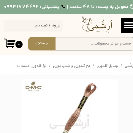
 تحویل به پست: تا ۴۸ ساعت |
پشتیبانی: ۰۹۹۳۱۷۷۴۴۹۲
📞​​​​​​​
حساب کاربری من
ورود
/
ثبت نام
تغییر گذر واژه
سفارشات
جستجو
۰
خروج از حساب کاربری
ُرشُمی
وسایل گلدوزی
نخ گلدوزی و شماره دوزی
نخ گلدوزی دمسه
نخ دمسه کد 3064 قه