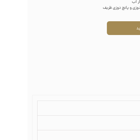
ر آب
وزی و پانچ دوزی ظریف
ال
د
ی
ل