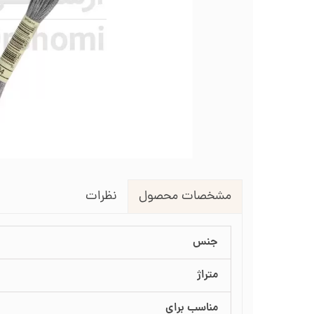
لوازم انتقال طرح روی پارچه
طرح گلدوزی
قیچی شم
طرح خام نیدل پانچ
جعبه نظم دهنده
جعبه ن
جاسوزنی و نگهدارنده سوزن
جاس
زیورآلات گلدوزی
نظرات
مشخصات محصول
جنس
متراژ
مناسب برای