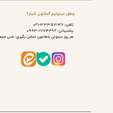
چطور میتونیم کمکتون کنیم؟
تلفن:
33357136-021
پشتیبانی:
1774492-0993
هر روز میتونی باهامون تماس بگیری؛ حتی جمعه