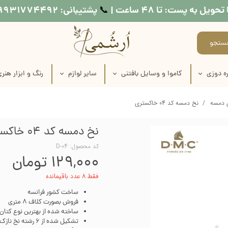
تحویل به پست: تا ۴۸ ساعت |
پشتیبانی: ۰۹۹۳۱۷۷۴۴۹۲
📞​​​​​​​
ستجو
ه دوزی
کاموا و وسایل بافتنی
سایر لوازم
رنگ و ابزار هنر
اره دوزی
عروسک بافتنی
طرح کوبلن
لوازم نقاشی روی
 دمسه
نخ دمسه کد 04 خاکستری
ماره دوزی
کاموا
نخ خیاطی
لوازم چاپ دستی
نخ دمسه کد 04 خاکستری
اره دوزی
میل بافتنی
متر خیاطی
وسایل شمع س
کد محصول: D-04
۱۲۹,۰۰۰ تومان
ماره دوزی
قلاب بافتنی
رنگ مولتی سو
فقط ۸ عدد باقیمانده
ره دوزی
منگوله ساز
رنگ اکریلی
ساخت کشور فرانسه
فروش بصورت کلاف 8 متری
اره دوزی
رنگ پارچه
ساخته شده از بهترین نوع کتان
تشکیل شده از 6 رشته نخ نازک
 طرح روی پارچه
مدیوم