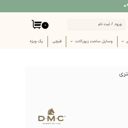
ورود
/
ثبت نام
۰
حساب کاربری من
ی
وسایل ساخت زیورآلات
قیچی
پک‌‌ ویژه
تغییر گذر واژه
 پارچه
استیکر برجسته قاب موبایل
سفارشات
 لینو
پیکسل سرامیکی فانتزی
خروج از حساب کاربری
ازی
قاب خام زیورآلات
رفیس
وسایل ساخت زیورآلات گلدوزی
ک
وسایل ساخت گل سر
زنجیر