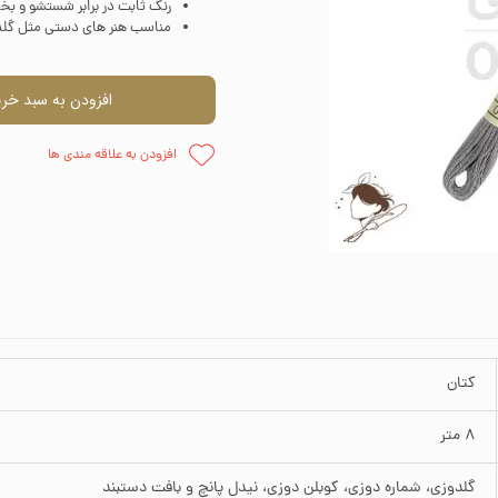
رنگ ثابت در برابر شستشو و بخا
مناسب هنر های دستی مثل گلد
اره دوزی
وارنیش و حل
ظم دهنده
چسب
افزودن به سبد خری
وزنی
قلمو
افزودن به علاقه مندی ها
پالت نقاش
پودر مخم
کتان
8 متر
گلدوزی، شماره دوزی، کوبلن دوزی، نیدل پانچ و بافت دستبند