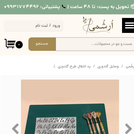
 تحویل به پست: تا ۴۸ ساعت |
پشتیبانی: ۰۹۹۳۱۷۷۴۴۹۲
📞​​​​​​​
حساب کاربری من
ورود
/
ثبت نام
تغییر گذر واژه
سفارشات
جستجو
۰
خروج از حساب کاربری
ُرشُمی
وسایل گلدوزی
پد انتقال طرح گلدوزی
شابلون حروف انگلیسی گلدوزی و شماره