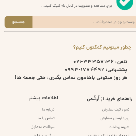
برای مشاهده و عضویت در کانال بله کلیک کنید...
جستجو
چطور میتونیم کمکتون کنیم؟
تلفن:
33357136-021
پشتیبانی:
1774492-0993
هر روز میتونی باهامون تماس بگیری؛ حتی جمعه ها!
اطلاعات بیشتر
راهنمای خرید از اُرشُمی
نحوه ثبت سفارش
درباره ما
رویه ارسال سفارش
تماس با ما
شیوه پرداخت
سوالات متداول