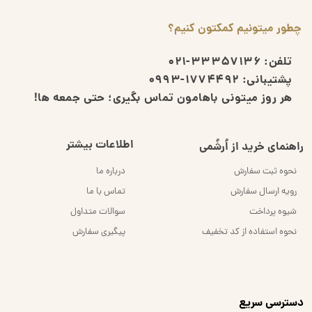
چطور میتونیم کمکتون کنیم؟
تلفن:
33357136-021
پشتیبانی:
1774492-0993
هر روز میتونی باهامون تماس بگیری؛ حتی جمعه ها!
اطلاعات بیشتر
راهنمای خرید از اُرشُمی
نحوه ثبت سفارش
درباره ما
رویه ارسال سفارش
تماس با ما
شیوه پرداخت
سوالات متداول
نحوه استفاده از کد تخفیف
پیگیری سفارش
​دسترسی سریع