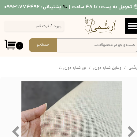
 تحویل به پست: تا ۴۸ ساعت |
پشتیبانی: ۰۹۹۳۱۷۷۴۴۹۲
📞​​​​​​​
حساب کاربری من
ورود
/
ثبت نام
تغییر گذر واژه
سفارشات
جستجو
۰
خروج از حساب کاربری
ُرشُمی
وسایل شماره دوزی
تور شماره دوزی
تور شماره دوزی ابعاد 40x45cm رنگ نسکافه ای