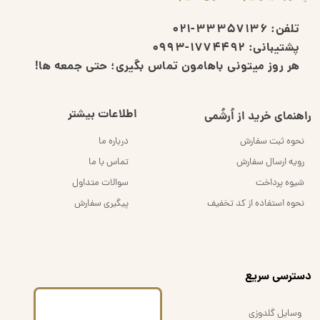
تلفن:
33357136-021
پشتیبانی:
1774492-0993
هر روز میتونی باهامون تماس بگیری؛ حتی جمعه ها!
اطلاعات بیشتر
راهنمای خرید از اُرشُمی
نحوه ثبت سفارش
درباره ما
رویه ارسال سفارش
تماس با ما
شیوه پرداخت
سوالات متداول
نحوه استفاده از کد تخفیف
پیگیری سفارش
​دسترسی سریع
وسایل گلدوزی