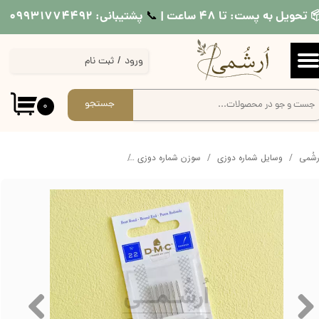
 تحویل به پست: تا ۴۸ ساعت |
پشتیبانی: ۰۹۹۳۱۷۷۴۴۹۲
📞​​​​​​​
حساب کاربری من
ورود
/
ثبت نام
تغییر گذر واژه
سفارشات
جستجو
۰
خروج از حساب کاربری
ُرشُمی
وسایل شماره دوزی
سوزن شماره دوزی
سوزن شماره دوزی دمسه DMC مدل 22